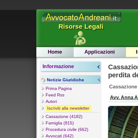
Risorse Legali
Home
Applicazioni
Cassazio
Informazione
perdita de
Notizie Giuridiche
Cassazione 
Prima Pagina
Feed Rss
Avv. Anna 
Autori
Iscriviti alla newsletter
Cassazione (4182)
Famiglia (815)
Procedura civile (662)
Avvocati (642)