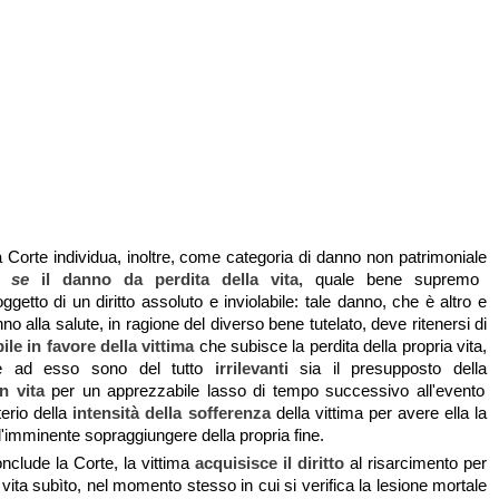
Corte individua, inoltre, come categoria di danno non patrimoniale
x se
il danno da perdita della vita,
quale bene supremo
 oggetto di un diritto assoluto e inviolabile: tale danno, che è altro e
no alla salute, in ragione del diverso bene tutelato, deve ritenersi di
bile in favore della vittima
che subisce la perdita della propria vita,
ne ad esso sono del tutto
irrilevanti
sia il presupposto della
n vita
per un apprezzabile lasso di tempo successivo all'evento
terio della
intensità della sofferenza
della vittima per avere ella la
'imminente sopraggiungere della propria fine.
conclude la Corte, la vittima
acquisisce il diritto
al risarcimento per
a vita subìto, nel momento stesso in cui si verifica la lesione mortale