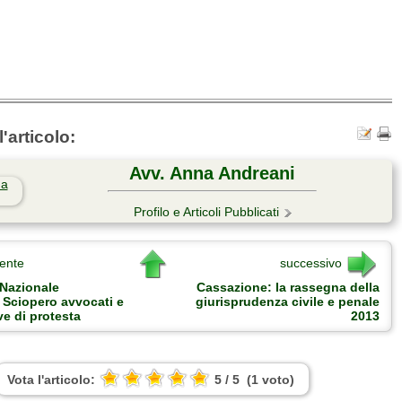
'articolo:
Avv. Anna Andreani
Profilo e Articoli Pubblicati
ente
successivo
Nazionale
Cassazione: la rassegna della
 Sciopero avvocati e
giurisprudenza civile e penale
ive di protesta
2013
Vota l'articolo:
5
/
5
(
1
voto
)