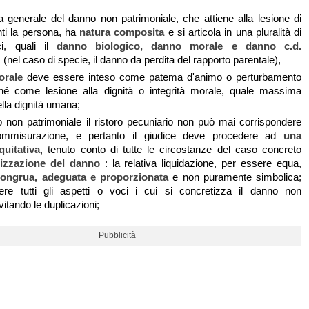
a generale del danno non patrimoniale, che attiene alla lesione di
nti la persona, ha
natura composita
e si articola in una pluralità di
i, quali il
danno biologico, danno morale e danno c.d.
”
(nel caso di specie, il danno da perdita del rapporto parentale),
orale
deve essere inteso come patema d'animo o perturbamento
hé come lesione alla dignità o integrità morale, quale massima
lla dignità umana;
o non patrimoniale il ristoro pecuniario non può mai corrispondere
commisurazione, e pertanto il giudice deve procedere ad
una
quitativa
, tenuto conto di tutte le circostanze del caso concreto
izzazione del danno
: la relativa liquidazione, per essere equa,
congrua, adeguata e proporzionata
e non puramente simbolica;
re tutti gli aspetti o voci i cui si concretizza il danno non
vitando le duplicazioni;
Pubblicità