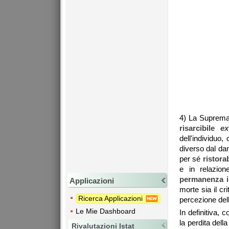
4) La Suprema 
risarcibile
e
dell'individuo,
diverso dal dan
per sé
ristora
e in relazio
permanenza i
Applicazioni
morte sia il cri
Ricerca Applicazioni
percezione dell
Le Mie Dashboard
In definitiva, 
la perdita dell
Rivalutazioni Istat