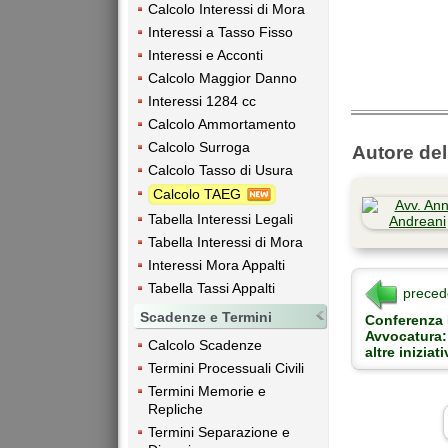
Calcolo Interessi di Mora
Interessi a Tasso Fisso
Interessi e Acconti
Calcolo Maggior Danno
Interessi 1284 cc
Calcolo Ammortamento
Calcolo Surroga
Autore dell
Calcolo Tasso di Usura
Calcolo TAEG
Tabella Interessi Legali
Tabella Interessi di Mora
Interessi Mora Appalti
Tabella Tassi Appalti
preced
Scadenze e Termini
Conferenza 
Avvocatura:
Calcolo Scadenze
altre iniziat
Termini Processuali Civili
Termini Memorie e
Repliche
Termini Separazione e