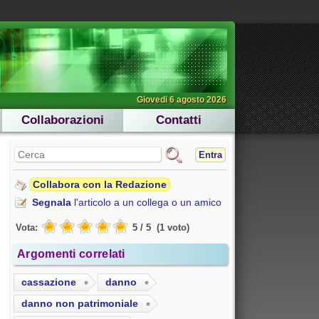
Giovedi 6 agosto 2026
Collaborazioni
Contatti
Entra
Collabora con la Redazione
Segnala
l'articolo a un collega o un amico
Vota:
5
/
5
(
1
voto
)
Argomenti correlati
cassazione
danno
danno non patrimoniale