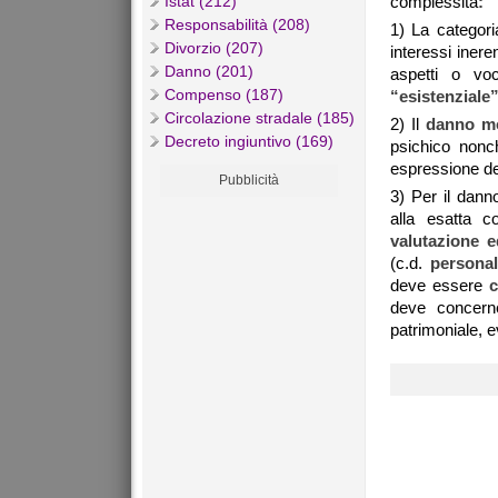
Istat (212)
complessità
:
Responsabilità (208)
1) La categori
Divorzio (207)
interessi inere
Danno (201)
aspetti o voc
Compenso (187)
“esistenziale
Circolazione stradale (185)
2) Il
danno m
Decreto ingiuntivo (169)
psichico nonc
espressione de
Pubblicità
3) Per il dann
alla esatta 
valutazione e
(c.d.
personal
deve essere
deve concerne
patrimoniale, e