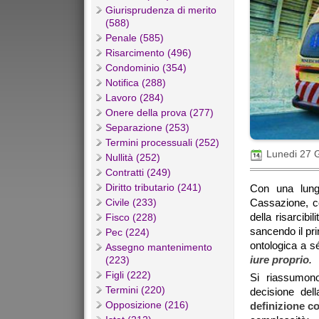
Giurisprudenza di merito
(588)
Penale (585)
Risarcimento (496)
Condominio (354)
Notifica (288)
Lavoro (284)
Onere della prova (277)
Separazione (253)
Termini processuali (252)
Lunedi 27 
Nullità (252)
Contratti (249)
Diritto tributario (241)
Con una lunga
Civile (233)
Cassazione, 
della risarcibi
Fisco (228)
sancendo il pri
Pec (224)
ontologica a s
Assegno mantenimento
iure proprio
.
(223)
Figli (222)
Si riassumono
Termini (220)
decisione del
Opposizione (216)
definizione c