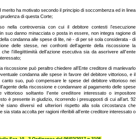
el merito ha motivato secondo il principio di soccombenza ed in linea
isprudenza di questa Corte;
so nella controversia con cui il debitore contesti l'esecuzione
, in suo danno minacciata o posta in essere, non integra ragione di
ella condanna alle spese di lite, nè - di per sè sola considerata - di
one delle stesse, nei confronti dell'agente della riscossione la
 che l'
illegittimità
dell'azione esecutiva sia da
ascrivere all'ente
nteressato;
la riscossione può peraltro chiedere all'Ente creditore di manlevarlo
eventuale condanna alle spese in favore del debitore vittorioso, e il
l canto suo, può compensare le spese del debitore vittorioso nei
ell'agente della riscossione e condannare al pagamento delle spese
e vittorioso
soltanto l'ente creditore
interessato o impositore
o è presente in giudizio, ricorrendo i presupposti di cui all'art. 92
chè siano
diversi ed ulteriori
rispetto alla sola circostanza che
e sia stata accolta per ragioni riferibili all'ente creditore interessato o
vile Sez. VI - 3 Ordinanza del 06/02/2017 n.3105