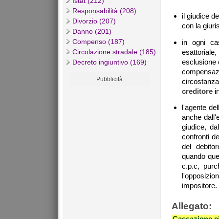
Istat (212)
Responsabilità (208)
il giudice d
Divorzio (207)
con la giur
Danno (201)
Compenso (187)
in ogni ca
esattoriale
Circolazione stradale (185)
esclusione d
Decreto ingiuntivo (169)
compensazi
Pubblicità
circostanza
creditore
i
l'agente del
anche dall'
giudice, da
confronti d
del debitor
quando quest
c.p.c, pur
l'opposizion
impositore.
Allegato:
Cassazione ci