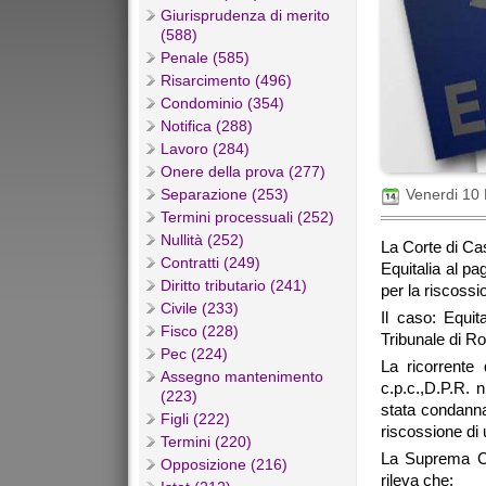
Giurisprudenza di merito
(588)
Penale (585)
Risarcimento (496)
Condominio (354)
Notifica (288)
Lavoro (284)
Onere della prova (277)
Separazione (253)
Venerdi 10
Termini processuali (252)
Nullità (252)
La Corte di Ca
Contratti (249)
Equitalia al pa
Diritto tributario (241)
per la riscossio
Civile (233)
Il caso: Equi
Fisco (228)
Tribunale di R
Pec (224)
La ricorrente
Assegno mantenimento
c.p.c.,D.P.R. 
(223)
stata condanna
Figli (222)
riscossione di 
Termini (220)
La Suprema Cor
Opposizione (216)
rileva che: