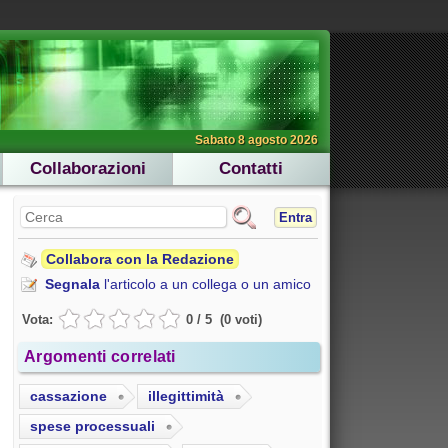
Sabato 8 agosto 2026
Collaborazioni
Contatti
Entra
Collabora con la Redazione
Segnala
l'articolo a un collega o un amico
Vota:
0
/
5
(
0
voti
)
Argomenti correlati
cassazione
illegittimità
spese processuali