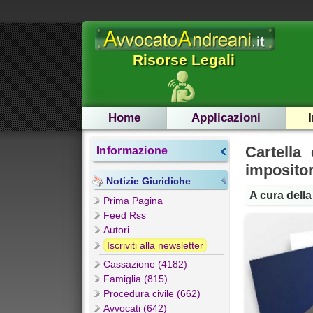
Risorse Legali
Home
Applicazioni
Cartella 
Informazione
impositor
Notizie Giuridiche
A cura dell
Prima Pagina
Feed Rss
Autori
Iscriviti alla newsletter
Cassazione (4182)
Famiglia (815)
Procedura civile (662)
Avvocati (642)