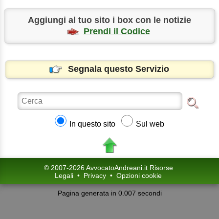
Aggiungi al tuo sito i box con le notizie
Prendi il Codice
Segnala questo Servizio
In questo sito
Sul web
© 2007-2026 AvvocatoAndreani.it Risorse
Legali
•
Privacy
•
Opzioni cookie
Pagina generata in 0.007 secondi