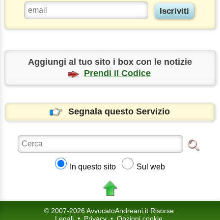
Aggiungi al tuo sito i box con le notizie
Prendi il Codice
Segnala questo Servizio
In questo sito
Sul web
© 2007-2026 AvvocatoAndreani.it Risorse
Legali
•
Privacy
•
Opzioni cookie