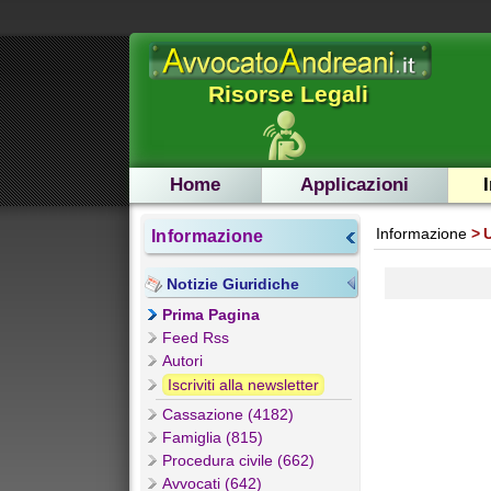
Risorse Legali
Home
Applicazioni
Informazione
Informazione
Notizie Giuridiche
Prima Pagina
Feed Rss
Autori
Iscriviti alla newsletter
Cassazione (4182)
Famiglia (815)
Procedura civile (662)
Avvocati (642)