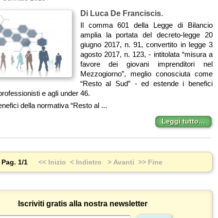
Di Luca De Franciscis.
Il comma 601 della Legge di Bilancio
amplia la portata del decreto-legge 20
giugno 2017, n. 91, convertito in legge 3
agosto 2017, n. 123, - intitolata “misura a
favore dei giovani imprenditori nel
Mezzogiorno”, meglio conosciuta come
“Resto al Sud” - ed estende i benefici
professionisti e agli under 46.
nefici della normativa “Resto al ...
Leggi tutto…
Pag. 1/1
<< Inizio
< Indietro
> Avanti
>> Fine
Iscriviti gratis alla nostra newsletter