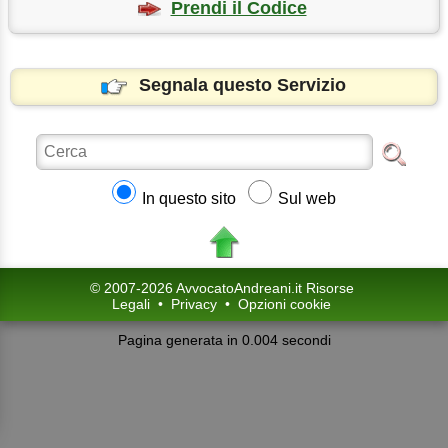
Prendi il Codice
Segnala questo Servizio
In questo sito
Sul web
© 2007-2026 AvvocatoAndreani.it Risorse
Legali
•
Privacy
•
Opzioni cookie
Pagina generata in 0.004 secondi