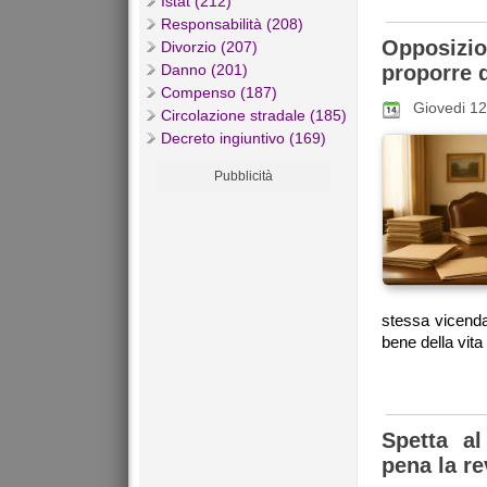
Istat (212)
Responsabilità (208)
Opposizi
Divorzio (207)
Danno (201)
proporre
Compenso (187)
Giovedi 1
Circolazione stradale (185)
Decreto ingiuntivo (169)
Pubblicità
stessa vicenda
bene della vita
Spetta al
pena la re