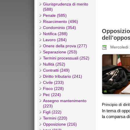
Giurisprudenza di merito
(588)
Penale (585)
Risarcimento (496)
Condominio (354)
Opposizi
Notifica (288)
dell'oppo
Lavoro (284)
Onere della prova (277)
Mercoledi
Separazione (253)
Termini processuali (252)
Nullità (252)
Contratti (249)
Diritto tributario (241)
Civile (233)
Fisco (228)
Pec (224)
Assegno mantenimento
Principio di dirit
(223)
In tema di opp
Figli (222)
la comparsa di 
Termini (220)
Opposizione (216)