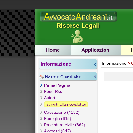
Risorse Legali
Home
Applicazioni
Informazione
Informazione
Notizie Giuridiche
Prima Pagina
Feed Rss
Autori
Iscriviti alla newsletter
Cassazione (4182)
Famiglia (815)
Procedura civile (662)
Avvocati (642)