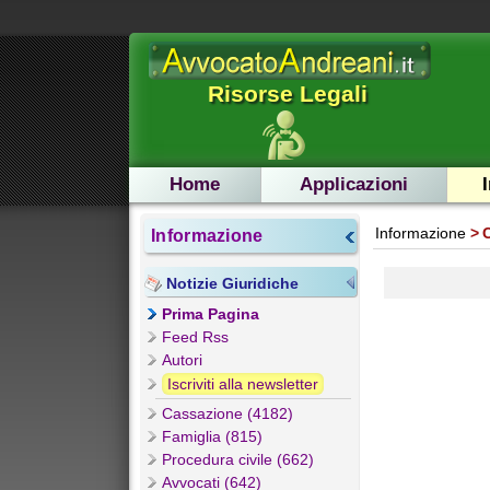
Risorse Legali
Home
Applicazioni
Informazione
Informazione
Notizie Giuridiche
Prima Pagina
Feed Rss
Autori
Iscriviti alla newsletter
Cassazione (4182)
Famiglia (815)
Procedura civile (662)
Avvocati (642)