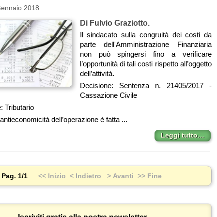
Gennaio 2018
Di Fulvio Graziotto.
Il sindacato sulla congruità dei costi da
parte dell'Amministrazione Finanziaria
non può spingersi fino a verificare
l’opportunità di tali costi rispetto all’oggetto
dell’attività.
Decisione: Sentenza n. 21405/2017 -
Cassazione Civile
: Tributario
ntieconomicità dell’operazione è fatta ...
Leggi tutto…
Pag. 1/1
<< Inizio
< Indietro
> Avanti
>> Fine