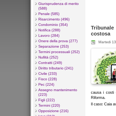
Giurisprudenza di merito
(588)
Penale (585)
Risarcimento (496)
Condominio (354)
Tribunal
Notifica (288)
costosa
Lavoro (284)
Onere della prova (277)
Martedi 1
Separazione (253)
Termini processuali (252)
Nullità (252)
Contratti (249)
Diritto tributario (241)
Civile (233)
Fisco (228)
Pec (224)
Assegno mantenimento
causa i costi
(223)
Riforma.
Figli (222)
Il caso: Caia 
Termini (220)
Opposizione (216)