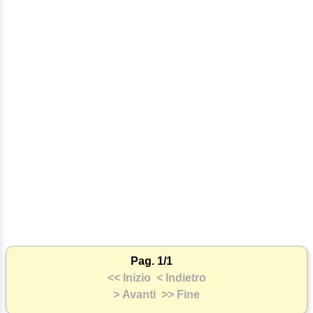
Pag. 1/1
<< Inizio
< Indietro
> Avanti
>> Fine