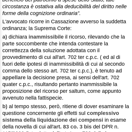
circostanza è ostativa alla deducibilità del diritto nelle
forme della cognizione ordinaria”.
L'avvocato ricorre in Cassazione avverso la suddetta
ordinanza; la Suprema Corte:
a)
dichiara
inammissibile
il ricorso, rilevando che la
parte soccombente che intenda contestare la
correttezza della soluzione adottata con il
provvedimento di cui all'art. 702 ter c.p.c. ( ed al di
fuori delle ipotesi di inammissibilità di cui al secondo
comma dello stesso art. 702 ter c.p.c.), è tenuto
ad
appellare
la decisione presa, ai sensi dell'art. 702
quater c.p.c., risultando pertanto inammissibile la
proposizione del ricorso per saltum, come appunto
avvenuto nella fattispecie.
b)
al tempo stesso, però, ritiene di dover esaminare la
questione concernente gli effetti sul
complessivo
sistema della liquidazione dei compensi
in esame
della novella di cui all'
art. 83 co. 3 bis
del DPR n.