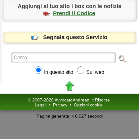
Aggiungi al tuo sito i box con le notizie
Prendi il Codice
Segnala questo Servizio
In questo sito
Sul web
© 2007-2026 AvvocatoAndreani.it Risorse
Legali
•
Privacy
•
Opzioni cookie
Pagina generata in 0.027 secondi