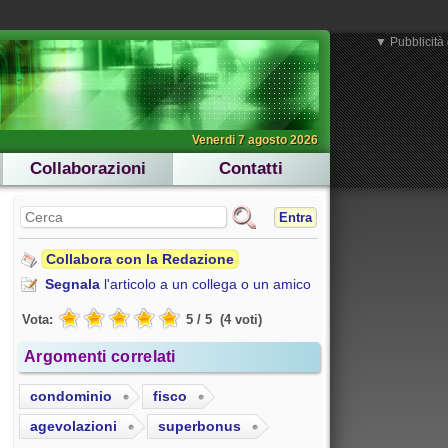
▼ Pubblicità 
Venerdi 7 agosto 2026
Collaborazioni
Contatti
Entra
Collabora con la Redazione
Segnala
l'articolo a un collega o un amico
Vota:
5
/
5
(
4
voti
)
Argomenti correlati
condominio
fisco
agevolazioni
superbonus