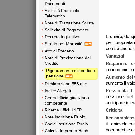
Documenti
Visibilità Fascicolo
Telematico
Note di Trattazione Scritta
Sollecito di Pagamento
È chiaro, dunq
Decreto Ingiuntivo
per i proprieta
Sfratto per Morosità
con sé anche de
Atto di Precetto
Vantaggi
Nota di Precisazione del
Risparmio en
Credito
condominio, ri
Pignoramento stipendio o
pensione
Aumento del v
aumenta il valo
Dichiarazione 553 cpc
Possibilità di
Indice Allegati
cessione del 
Cerca ufficio giudiziario
anticipare inte
competente
Ricerca uffici UNEP
Criticità
Note Iscrizione Ruolo
Iter compless
il coinvolgime
Codici Iscrizione Ruolo
documenti e cer
Calcolo Impronta Hash