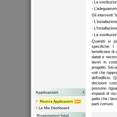
- La sostituzio
- L’adeguament
Gli interventi 
- L'installazione
- L’Installazion
- La sostituzion
Quando si par
specifiche. I
beneficiare di 
datati e neces
lavori in con
progetto. Seco
voti che rappr
dell’edificio.
decisioni con
possono riguar
Applicazioni
impianti di ri
patto che i lavo
Ricerca Applicazioni
parti comuni.
Le Mie Dashboard
Rivalutazioni Istat