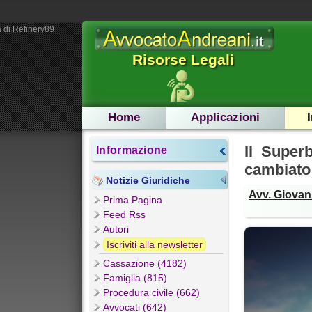
 di Refinery89
Risorse Legali
Home
Applicazioni
Il Super
Informazione
cambiato 
Notizie Giuridiche
Avv. Giovan
Prima Pagina
Feed Rss
Autori
Iscriviti alla newsletter
Cassazione (4182)
Famiglia (815)
Procedura civile (662)
Avvocati (642)