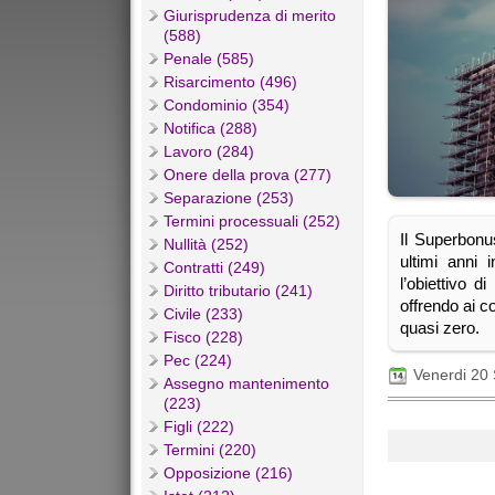
Giurisprudenza di merito
(588)
Penale (585)
Risarcimento (496)
Condominio (354)
Notifica (288)
Lavoro (284)
Onere della prova (277)
Separazione (253)
Termini processuali (252)
Il Superbonus
Nullità (252)
ultimi anni 
Contratti (249)
l’obiettivo d
Diritto tributario (241)
offrendo ai co
Civile (233)
quasi zero.
Fisco (228)
Pec (224)
Venerdi 20
Assegno mantenimento
(223)
Figli (222)
Termini (220)
Opposizione (216)