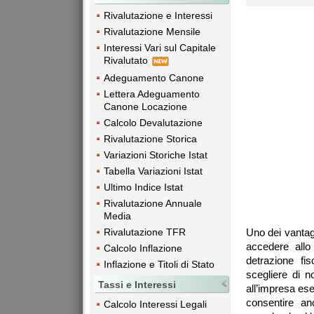
Rivalutazione e Interessi
Rivalutazione Mensile
Interessi Vari sul Capitale
Rivalutato
Adeguamento Canone
Lettera Adeguamento
Canone Locazione
Calcolo Devalutazione
Rivalutazione Storica
Variazioni Storiche Istat
Tabella Variazioni Istat
Ultimo Indice Istat
Rivalutazione Annuale
Media
Rivalutazione TFR
Uno dei vantagg
accedere all
Calcolo Inflazione
detrazione fi
Inflazione e Titoli di Stato
scegliere di n
Tassi e Interessi
all’impresa ese
consentire an
Calcolo Interessi Legali