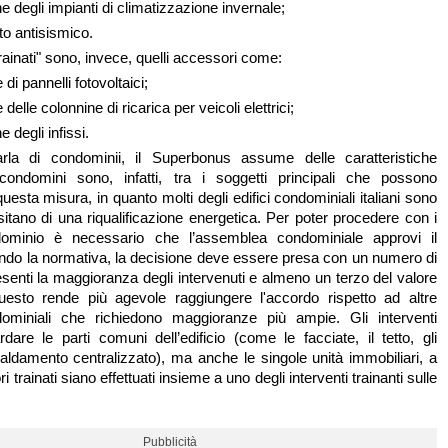
ne degli impianti di climatizzazione invernale;
o antisismico.
"trainati" sono, invece, quelli accessori come:
 di pannelli fotovoltaici;
e delle colonnine di ricarica per veicoli elettrici;
e degli infissi.
la di condominii, il Superbonus assume delle caratteristiche
 condomini sono, infatti, tra i soggetti principali che possono
questa misura, in quanto molti degli edifici condominiali italiani sono
sitano di una riqualificazione energetica. Per poter procedere con i
dominio è necessario che l’assemblea condominiale approvi il
ndo la normativa, la decisione deve essere presa con un numero di
esenti la maggioranza degli intervenuti e almeno un terzo del valore
 Questo rende più agevole raggiungere l'accordo rispetto ad altre
dominiali che richiedono maggioranze più ampie. Gli interventi
dare le parti comuni dell’edificio (come le facciate, il tetto, gli
scaldamento centralizzato), ma anche le singole unità immobiliari, a
ri trainati siano effettuati insieme a uno degli interventi trainanti sulle
Pubblicità