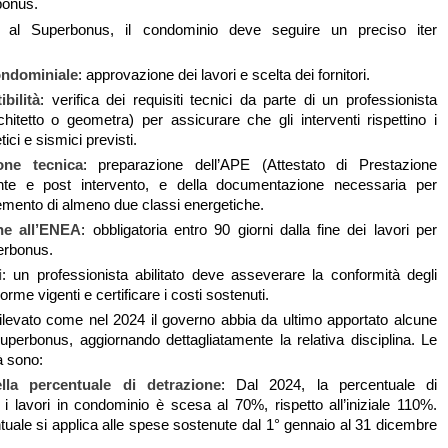
bonus.
 al Superbonus, il condominio deve seguire un preciso iter
ndominiale
: approvazione dei lavori e scelta dei fornitori.
ibilità
: verifica dei requisiti tecnici da parte di un professionista
chitetto o geometra) per assicurare che gli interventi rispettino i
tici e sismici previsti.
one tecnica
: preparazione dell’APE (Attestato di Prestazione
nte e post intervento, e della documentazione necessaria per
remento di almeno due classi energetiche.
ne all’ENEA
: obbligatoria entro 90 giorni dalla fine dei lavori per
perbonus.
i
: un professionista abilitato deve asseverare la conformità degli
norme vigenti e certificare i costi sostenuti.
rilevato come nel 2024 il governo abbia da ultimo apportato alcune
uperbonus, aggiornando dettagliatamente la relativa disciplina. Le
tà sono:
lla percentuale di detrazione
: Dal 2024, la percentuale di
 i lavori in condominio è scesa al 70%, rispetto all’iniziale 110%.
uale si applica alle spese sostenute dal 1° gennaio al 31 dicembre