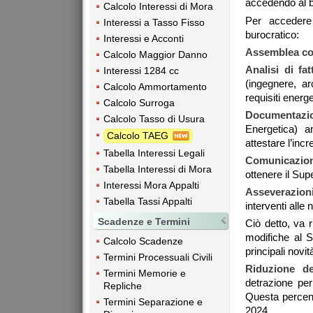
accedendo al 
Calcolo Interessi di Mora
Per accedere
Interessi a Tasso Fisso
burocratico:
Interessi e Acconti
Assemblea co
Calcolo Maggior Danno
Analisi di fatt
Interessi 1284 cc
(ingegnere, ar
Calcolo Ammortamento
requisiti energe
Calcolo Surroga
Documentazi
Calcolo Tasso di Usura
Energetica) a
Calcolo TAEG
attestare l’inc
Tabella Interessi Legali
Comunicazio
Tabella Interessi di Mora
ottenere il Su
Interessi Mora Appalti
Asseverazion
Tabella Tassi Appalti
interventi alle 
Scadenze e Termini
Ciò detto, va 
modifiche al S
Calcolo Scadenze
principali novi
Termini Processuali Civili
Riduzione de
Termini Memorie e
detrazione per
Repliche
Questa percent
Termini Separazione e
2024.