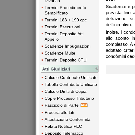
Divorzio
Scadenze e p
Termini Procedimento
prevista fino 
Semplificato
detrazione s
Termini 183 + 190 cpc
dell'incentivo.
Termini Esecuzioni
Inoltre, i con
Termini Deposito Atti
allo sconto i
Appello
complesso. A ca
Scadenze Impugnazioni
adottato criteri
Scadenze Multe
condòmini ceder
Termini Deposito CTU
Atti Giudiziari
Calcolo Contributo Unificato
Tabella Contributo Unificato
Calcolo Diritti di Copia
Copie Processo Tributario
Fascicolo di Parte
Procura alle Liti
Attestazione Conformità
Relata Notifica PEC
Deposito Telematico