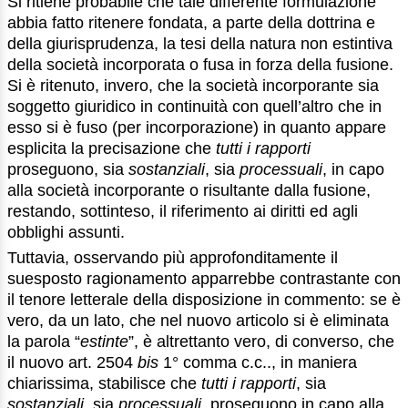
Si ritiene probabile che tale differente formulazione
abbia fatto ritenere fondata, a parte della dottrina e
della giurisprudenza, la tesi della natura non estintiva
della società incorporata o fusa in forza della fusione.
Si è ritenuto, invero, che la società incorporante sia
soggetto giuridico in continuità con quell’altro che in
esso si è fuso (per incorporazione) in quanto appare
esplicita la precisazione che
tutti i rapporti
proseguono, sia
sostanziali
, sia
processuali
, in capo
alla società incorporante o risultante dalla fusione,
restando, sottinteso, il riferimento ai diritti ed agli
obblighi assunti.
Tuttavia, osservando più approfonditamente il
suesposto ragionamento apparrebbe contrastante con
il tenore letterale della disposizione in commento: se è
vero, da un lato, che nel nuovo articolo si è eliminata
la parola “
estinte
”, è altrettanto vero, di converso, che
il nuovo art. 2504
bis
1° comma c.c.., in maniera
chiarissima, stabilisce che
tutti i rapporti
, sia
sostanziali
, sia
processuali
, proseguono in capo alla