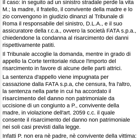
Il caso: in seguito ad un sinistro stradale perde la vita
M.; la madre, il fratello, il convivente della madre e lo
zio convengono in giudizio dinanzi al Tribunale di
Roma il responsabile del sinistro, D.L.A., e il suo
assicuratore della r.c.a., ovvero la società FATA s.p.a.,
chiedendone la condanna al risarcimento dei danni
rispettivamente patiti.
Il Tribunale accoglie la domanda, mentre in grado di
appello la Corte territoriale riduce l'importo del
risarcimento in favore di alcune delle parti attrici.
La sentenza d'appello viene impugnata per
cassazione dalla FATA s.p.a, che censura, fra l'altro,
la sentenza nella parte in cui ha accordato il
risarcimento del danno
non patrimoniale da
uccisione di un congiunto a P., convivente della
madre, in violazione dell'art. 2059 c.c. il quale
consente il risarcimento del danno non patrimoniale
nei soli casi previsti dalla legge.
Infatti P. non era nè padre, nè convivente della vittima: