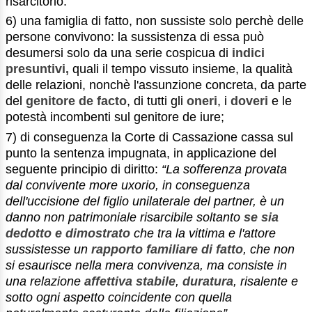
risarcitorio.
6) una famiglia di fatto, non sussiste solo perchè delle
persone convivono: la sussistenza di essa può
desumersi solo da una serie cospicua di
indici
presuntivi,
quali il tempo vissuto insieme, la qualità
delle relazioni, nonchè l'assunzione concreta, da parte
del
genitore de facto
, di tutti gli
oneri
, i
doveri
e le
potestà incombenti sul genitore de iure;
7) di conseguenza la Corte di Cassazione cassa sul
punto la sentenza impugnata, in applicazione del
seguente principio di diritto:
“La sofferenza provata
dal convivente more uxorio, in conseguenza
dell'uccisione del figlio unilaterale del partner, è un
danno non patrimoniale risarcibile soltanto
se sia
dedotto e dimostrato
che tra la vittima e l'attore
sussistesse un
rapporto familiare di fatto
, che non
si esaurisce nella mera convivenza, ma consiste in
una relazione
affettiva stabile
,
duratura
, risalente e
sotto ogni aspetto coincidente con quella