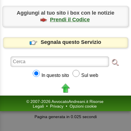
Aggiungi al tuo sito i box con le notizie
Prendi il Codice
Segnala questo Servizio
In questo sito
Sul web
© 2007-2026 AvvocatoAndreani.it Risorse
Legali
•
Privacy
•
Opzioni cookie
Pagina generata in 0.025 secondi