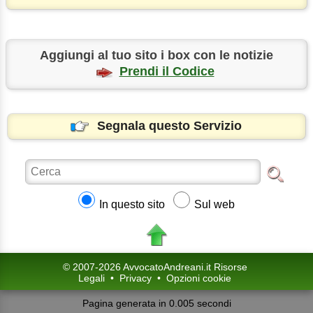
Aggiungi al tuo sito i box con le notizie
Prendi il Codice
Segnala questo Servizio
In questo sito
Sul web
© 2007-2026 AvvocatoAndreani.it Risorse
Legali
•
Privacy
•
Opzioni cookie
Pagina generata in 0.005 secondi