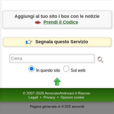
Aggiungi al tuo sito i box con le notizie
Prendi il Codice
Segnala questo Servizio
In questo sito
Sul web
© 2007-2026 AvvocatoAndreani.it Risorse
Legali
•
Privacy
•
Opzioni cookie
Pagina generata in 0.025 secondi