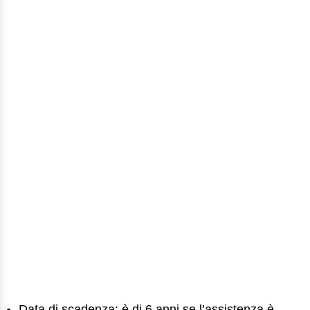
Data di scadenza: è di 6 anni se l’assistenza è