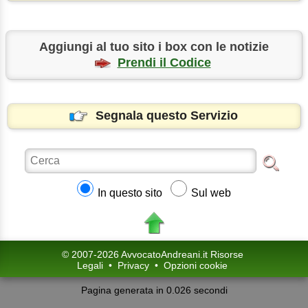
Aggiungi al tuo sito i box con le notizie
Prendi il Codice
Segnala questo Servizio
In questo sito
Sul web
© 2007-2026 AvvocatoAndreani.it Risorse
Legali
•
Privacy
•
Opzioni cookie
Pagina generata in 0.026 secondi