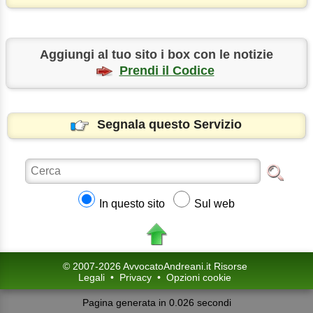
Aggiungi al tuo sito i box con le notizie
Prendi il Codice
Segnala questo Servizio
In questo sito
Sul web
© 2007-2026 AvvocatoAndreani.it Risorse
Legali
•
Privacy
•
Opzioni cookie
Pagina generata in 0.026 secondi