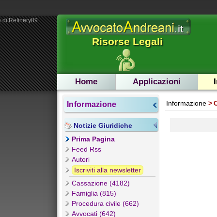
 di Refinery89
Risorse Legali
Home
Applicazioni
Informazione
Informazione
Notizie Giuridiche
Prima Pagina
Feed Rss
Autori
Iscriviti alla newsletter
Cassazione (4182)
Famiglia (815)
Procedura civile (662)
Avvocati (642)