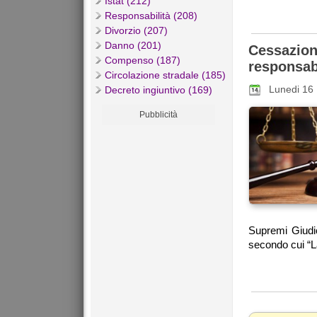
Istat (212)
Responsabilità (208)
Divorzio (207)
Danno (201)
Cessazi
Compenso (187)
responsab
Circolazione stradale (185)
Lunedi 16
Decreto ingiuntivo (169)
Pubblicità
Supremi Giudic
secondo cui “La