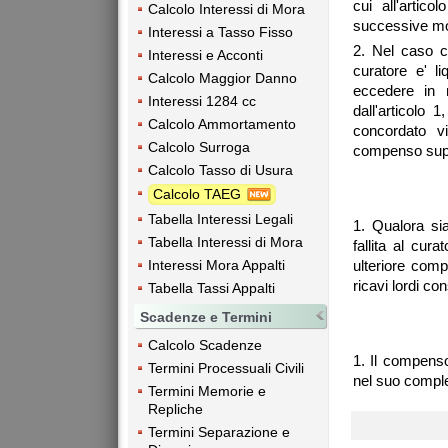
cui all'arti
Calcolo Interessi di Mora
successive mod
Interessi a Tasso Fisso
2. Nel caso c
Interessi e Acconti
curatore e' l
Calcolo Maggior Danno
eccedere in n
Interessi 1284 cc
dall'articolo
Calcolo Ammortamento
concordato vie
Calcolo Surroga
compenso suppl
Calcolo Tasso di Usura
Calcolo TAEG
Tabella Interessi Legali
1. Qualora sia
Tabella Interessi di Mora
fallita al cura
ulteriore comp
Interessi Mora Appalti
ricavi lordi co
Tabella Tassi Appalti
Scadenze e Termini
Calcolo Scadenze
1. Il compenso 
Termini Processuali Civili
nel suo comple
Termini Memorie e
Repliche
Termini Separazione e