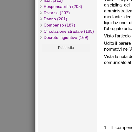
Istat (212)
disciplina del
Responsabilità (208)
amministrativa
Divorzio (207)
mediante decr
Danno (201)
liquidazione d
Compenso (187)
l'abrogato arti
Circolazione stradale (185)
Visto l'artico
Decreto ingiuntivo (169)
Udito il parere
Pubblicità
normativi nell
Vista la nota 
comunicato al 
1. Il compens