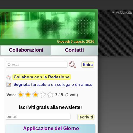
▼ Pubblicità 
Giovedi 6 agosto 2026
Collaborazioni
Contatti
Entra
Collabora con la Redazione
Segnala
l'articolo a un collega o un amico
Vota:
3
/
5
(
2
voti
)
Iscriviti gratis alla newsletter
Applicazione del Giorno