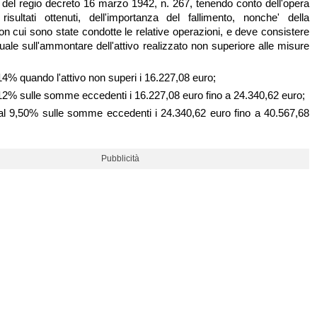
39 del regio decreto 16 marzo 1942, n. 267, tenendo conto dell'opera
risultati ottenuti, dell'importanza del fallimento, nonche' della
con cui sono state condotte le relative operazioni, e deve consistere
uale sull'ammontare dell'attivo realizzato non superiore alle misure
14% quando l'attivo non superi i 16.227,08 euro;
12% sulle somme eccedenti i 16.227,08 euro fino a 24.340,62 euro;
 al 9,50% sulle somme eccedenti i 24.340,62 euro fino a 40.567,68
Pubblicità