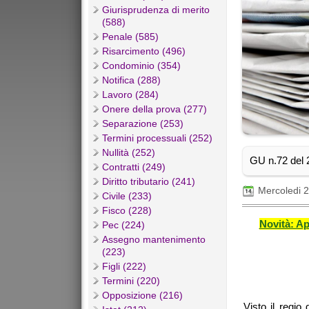
Giurisprudenza di merito
(588)
Penale (585)
Risarcimento (496)
Condominio (354)
Notifica (288)
Lavoro (284)
Onere della prova (277)
Separazione (253)
Termini processuali (252)
Nullità (252)
GU n.72 del 2
Contratti (249)
Diritto tributario (241)
Mercoledi 
Civile (233)
Fisco (228)
Novità: Ap
Pec (224)
Assegno mantenimento
(223)
Figli (222)
Termini (220)
Opposizione (216)
Visto il regio