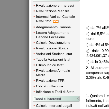
Rivalutazione e Interessi
Rivalutazione Mensile
Interessi Vari sul Capitale
Rivalutato
Adeguamento Canone
d) dal 7% all'
Lettera Adeguamento
e) dal 5,5% a
Canone Locazione
euro;
Calcolo Devalutazione
f) dal 4% al 5
Rivalutazione Storica
g) dallo 0,9
Variazioni Storiche Istat
2.434.061,37 
Tabella Variazioni Istat
h) dallo 0,45
Ultimo Indice Istat
2. Al curatore
Rivalutazione Annuale
compenso supp
Media
0,06% allo 0,4
Rivalutazione TFR
Calcolo Inflazione
Inflazione e Titoli di Stato
1. Qualora il c
Tassi e Interessi
fallimento, il 
indicati nell'ar
Calcolo Interessi Legali