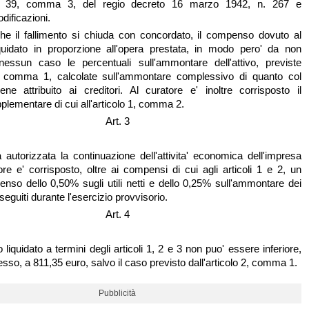
colo 39, comma 3, del regio decreto 16 marzo 1942, n. 267 e
ificazioni.
he il fallimento si chiuda con concordato, il compenso dovuto al
iquidato in proporzione all'opera prestata, in modo pero' da non
essun caso le percentuali sull'ammontare dell'attivo, previste
 1, comma 1, calcolate sull'ammontare complessivo di quanto col
ne attribuito ai creditori. Al curatore e' inoltre corrisposto il
ementare di cui all'articolo 1, comma 2.
Art. 3
 autorizzata la continuazione dell'attivita' economica dell'impresa
tore e' corrisposto, oltre ai compensi di cui agli articoli 1 e 2, un
enso dello 0,50% sugli utili netti e dello 0,25% sull'ammontare dei
nseguiti durante l'esercizio provvisorio.
Art. 4
liquidato a termini degli articoli 1, 2 e 3 non puo' essere inferiore,
sso, a 811,35 euro, salvo il caso previsto dall'articolo 2, comma 1.
Pubblicità