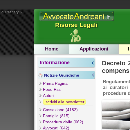
 di Refinery89
Risorse Legali
Home
Applicazioni
Decreto 
Informazione
compensi 
Notizie Giuridiche
Regolament
Prima Pagina
ai curatori
Feed Rss
procedure d
Autori
Iscriviti alla newsletter
Cassazione (4182)
Famiglia (815)
Procedura civile (662)
Avvocati (642)