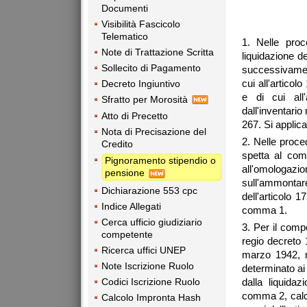
Documenti
Visibilità Fascicolo
Telematico
1. Nelle proc
Note di Trattazione Scritta
liquidazione d
Sollecito di Pagamento
successivament
cui all'articol
Decreto Ingiuntivo
e di cui all
Sfratto per Morosità
dall'inventario
Atto di Precetto
267. Si applica
Nota di Precisazione del
2. Nelle proce
Credito
spetta al com
Pignoramento stipendio o
all'omologazio
pensione
sull'ammontare 
Dichiarazione 553 cpc
dell'articolo 
Indice Allegati
comma 1.
Cerca ufficio giudiziario
3. Per il compe
competente
regio decreto 
Ricerca uffici UNEP
marzo 1942, n
Note Iscrizione Ruolo
determinato ai 
Codici Iscrizione Ruolo
dalla liquida
comma 2, calco
Calcolo Impronta Hash