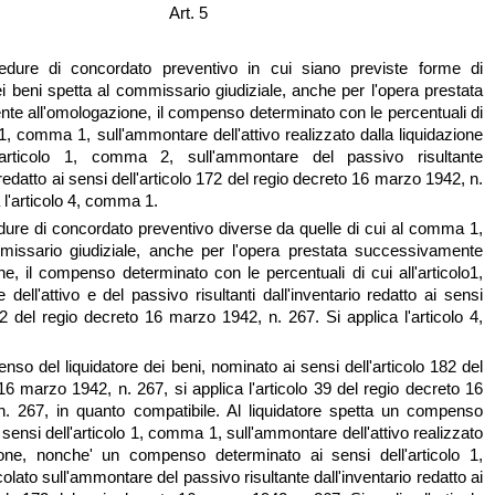
Art. 5
edure di concordato preventivo in cui siano previste forme di
ei beni spetta al commissario giudiziale, anche per l'opera prestata
e all'omologazione, il compenso determinato con le percentuali di
o 1, comma 1, sull'ammontare dell'attivo realizzato dalla liquidazione
'articolo 1, comma 2, sull'ammontare del passivo risultante
 redatto ai sensi dell'articolo 172 del regio decreto 16 marzo 1942, n.
 l'articolo 4, comma 1.
dure di concordato preventivo diverse da quelle di cui al comma 1,
missario giudiziale, anche per l'opera prestata successivamente
ne, il compenso determinato con le percentuali di cui all'articolo1,
dell'attivo e del passivo risultanti dall'inventario redatto ai sensi
172 del regio decreto 16 marzo 1942, n. 267. Si applica l'articolo 4,
nso del liquidatore dei beni, nominato ai sensi dell'articolo 182 del
16 marzo 1942, n. 267, si applica l'articolo 39 del regio decreto 16
. 267, in quanto compatibile. Al liquidatore spetta un compenso
sensi dell'articolo 1, comma 1, sull'ammontare dell'attivo realizzato
zione, nonche' un compenso determinato ai sensi dell'articolo 1,
lato sull'ammontare del passivo risultante dall'inventario redatto ai