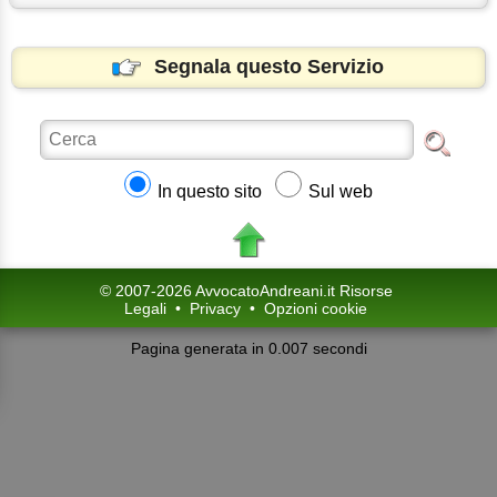
Segnala questo Servizio
In questo sito
Sul web
© 2007-2026 AvvocatoAndreani.it Risorse
Legali
•
Privacy
•
Opzioni cookie
Pagina generata in 0.007 secondi