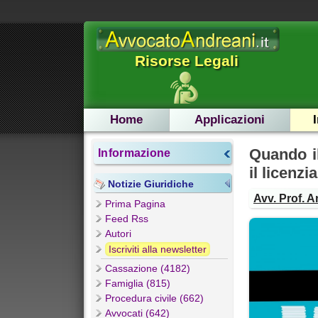
Risorse Legali
Home
Applicazioni
Quando il
Informazione
il licenz
Notizie Giuridiche
Avv. Prof. A
Prima Pagina
Feed Rss
Autori
Iscriviti alla newsletter
Cassazione (4182)
Famiglia (815)
Procedura civile (662)
Avvocati (642)