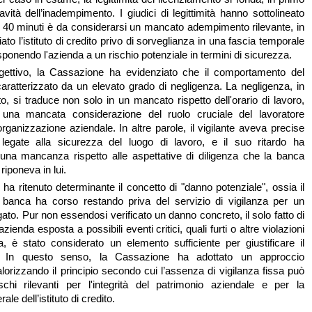
avità dell’inadempimento. I giudici di legittimità hanno sottolineato
 di 40 minuti è da considerarsi un mancato adempimento rilevante, in
ato l’istituto di credito privo di sorveglianza in una fascia temporale
esponendo l'azienda a un rischio potenziale in termini di sicurezza.
gettivo, la Cassazione ha evidenziato che il comportamento del
aratterizzato da un elevato grado di negligenza. La negligenza, in
o, si traduce non solo in un mancato rispetto dell'orario di lavoro,
na mancata considerazione del ruolo cruciale del lavoratore
l'organizzazione aziendale. In altre parole, il vigilante aveva precise
à legate alla sicurezza del luogo di lavoro, e il suo ritardo ha
una mancanza rispetto alle aspettative di diligenza che la banca
riponeva in lui.
e ha ritenuto determinante il concetto di "danno potenziale", ossia il
a banca ha corso restando priva del servizio di vigilanza per un
ato. Pur non essendosi verificato un danno concreto, il solo fatto di
azienda esposta a possibili eventi critici, quali furti o altre violazioni
a, è stato considerato un elemento sufficiente per giustificare il
o. In questo senso, la Cassazione ha adottato un approccio
lorizzando il principio secondo cui l’assenza di vigilanza fissa può
schi rilevanti per l'integrità del patrimonio aziendale e per la
le dell’istituto di credito.