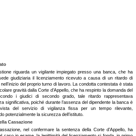
tato
estione riguarda un vigilante impiegato presso una banca, che ha
sede giudiziaria il licenziamento ricevuto a causa di un ritardo di
 nell'inizio del proprio turno di lavoro. La condotta contestata è stata
ticolare gravità dalla Corte d’Appello, che ha respinto la domanda del
econdo i giudici di secondo grado, tale ritardo rappresentava
a significativa, poiché durante l’assenza del dipendente la banca è
vista del servizio di vigilanza fissa per un tempo rilevante,
 potenzialmente la sicurezza dell’istituto.
ella Cassazione
assazione, nel confermare la sentenza della Corte d’Appello, ha
el caso in esame, la legittimità del licenziamento si fonda, in primo