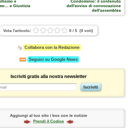
ullismo e
Condominio: il contenuto
mo… e Giustizia
dell'avviso di convocazione
dell'assemblea
Vota l'articolo:
0
/
5
(
0
voti
)
Collabora con la Redazione
Seguici su
Google News
Iscriviti gratis alla nostra newsletter
Aggiungi al tuo sito i box con le notizie
Prendi il Codice