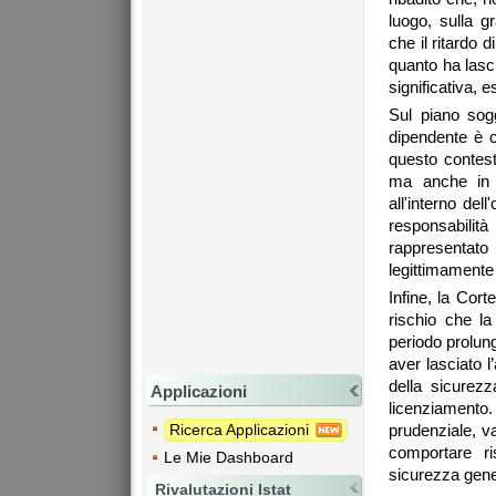
luogo, sulla gr
che il ritardo
quanto ha lasci
significativa, 
Sul piano sog
dipendente è c
questo contest
ma anche in u
all'interno del
responsabilit
rappresentato 
legittimamente 
Infine, la Cort
rischio che l
periodo prolung
aver lasciato l’
della sicurezz
Applicazioni
licenziament
Ricerca Applicazioni
prudenziale, va
comportare ri
Le Mie Dashboard
sicurezza genera
Rivalutazioni Istat