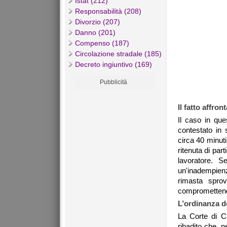
Istat (212)
Responsabilità (208)
Divorzio (207)
Danno (201)
Compenso (187)
Circolazione stradale (185)
Decreto ingiuntivo (169)
Pubblicità
Il fatto affron
Il caso in qu
contestato in 
circa 40 minuti
ritenuta di par
lavoratore. S
un'inadempienz
rimasta sprov
compromettendo
L’ordinanza d
La Corte di C
ribadito che, n