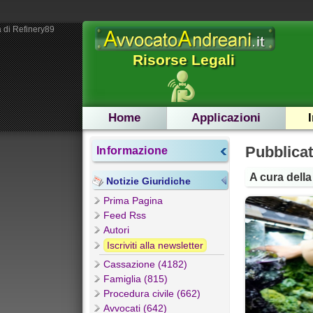
 di Refinery89
Risorse Legali
Home
Applicazioni
Pubblicat
Informazione
A cura dell
Notizie Giuridiche
Prima Pagina
Feed Rss
Autori
Iscriviti alla newsletter
Cassazione (4182)
Famiglia (815)
Procedura civile (662)
Avvocati (642)