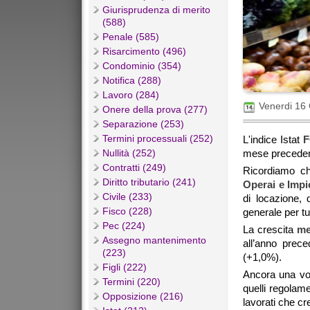
Giurisprudenza di merito
(588)
Penale (585)
Risarcimento (496)
Condominio (354)
Notifica (288)
Lavoro (284)
Venerdi 16
Onere della prova (277)
Separazione (253)
Termini processuali (252)
L'indice Istat
F
Nullità (252)
mese preceden
Contratti (249)
Ricordiamo ch
Diritto tributario (241)
Operai e Impi
Civile (233)
di locazione, 
Fisco (228)
generale per tut
Pec (224)
La crescita
me
Assegno mantenimento
all’anno prec
(223)
(+1,0%).
Figli (222)
Ancora una vol
Termini (220)
quelli regolame
Opposizione (216)
lavorati che c