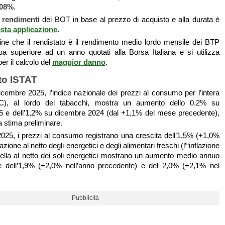
,08%
.
i
rendimenti
dei BOT in base al prezzo di acquisto e alla durata è
sta applicazione
.
ne che il rendistato è il r
endimento medio lordo mensile dei BTP
ua superiore ad un anno quotati alla Borsa Italiana e si utilizza
er il calcolo del
maggior danno
.
o ISTAT
cembre 2025, l’indice nazionale dei prezzi al consumo per l’intera
(NIC), al lordo dei tabacchi, mostra un aumento dello 0,2% su
 e dell’1,2% su dicembre 2024 (dal +1,1% del mese precedente),
 stima preliminare.
2025, i prezzi al consumo registrano una crescita dell’1,5% (+1,0%
lazione al netto degli energetici e degli alimentari freschi (l’“inflazione
uella al netto dei soli energetici mostrano un aumento medio annuo
te dell’1,9% (+2,0% nell’anno precedente) e del 2,0% (+2,1% nel
Pubblicità