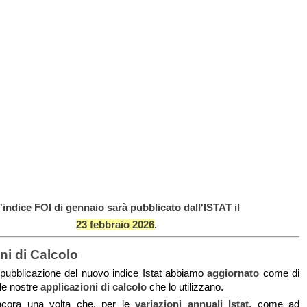
'indice FOI di gennaio sarà pubblicato dall'ISTAT il
23 febbraio 2026
.
ni di Calcolo
a pubblicazione del nuovo indice Istat abbiamo
aggiornato
come di
 le nostre
applicazioni di calcolo
che lo utilizzano.
ncora una volta che, per le
variazioni annuali Istat
, come ad