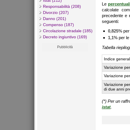
Istat (212)
Le
percentual
Responsabilità (208)
calcolate c
Divorzio (207)
precedente e
Danno (201)
seguenti:
Compenso (187)
Circolazione stradale (185)
0,825%
per 
Decreto ingiuntivo (169)
1,1%
per le
Pubblicità
Tabella riepilog
Indice genera
Variazione pe
Variazione per
Variazione per
di due anni pr
(*) Per un raff
istat
.