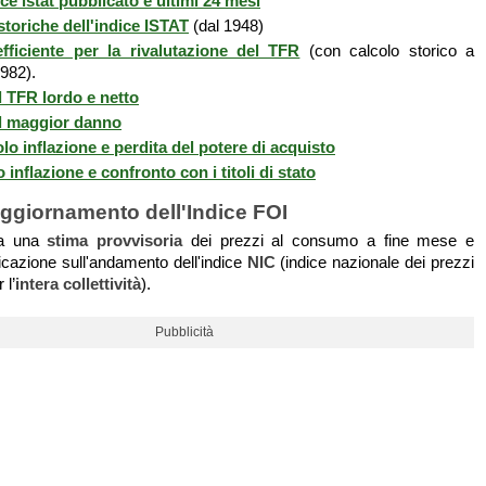
ce istat pubblicato e ultimi 24 mesi
storiche dell'indice ISTAT
(dal 1948)
fficiente per la rivalutazione del TFR
(con calcolo storico a
1982).
l TFR lordo e netto
l maggior danno
lo inflazione e perdita del potere di acquisto
nflazione e confronto con i titoli di stato
aggiornamento dell'Indice FOI
ica una
stima provvisoria
dei prezzi al consumo a fine mese e
dicazione sull'andamento dell'indice
NIC
(indice nazionale dei prezzi
 l’
intera collettività
).
Pubblicità