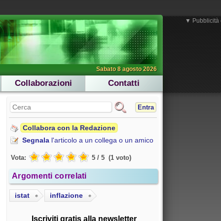
▼ Pubblicità 
Sabato 8 agosto 2026
Collaborazioni
Contatti
Entra
Collabora con la Redazione
Segnala
l'articolo a un collega o un amico
Vota:
5
/
5
(
1
voto
)
Argomenti correlati
istat
inflazione
Iscriviti gratis alla newsletter