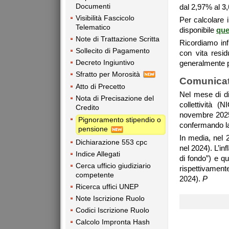
Documenti
dal 2,97% al
3
Visibilità Fascicolo
Per calcolare 
Telematico
disponibile
que
Note di Trattazione Scritta
Ricordiamo infi
Sollecito di Pagamento
con vita resid
Decreto Ingiuntivo
generalmente p
Sfratto per Morosità
Comunicat
Atto di Precetto
Nel mese di di
Nota di Precisazione del
collettività 
Credito
novembre 2025
Pignoramento stipendio o
confermando la
pensione
In media, nel 
Dichiarazione 553 cpc
nel 2024). L’inf
Indice Allegati
di fondo”) e q
Cerca ufficio giudiziario
rispettivamen
competente
2024).
P
Ricerca uffici UNEP
Note Iscrizione Ruolo
Codici Iscrizione Ruolo
Calcolo Impronta Hash