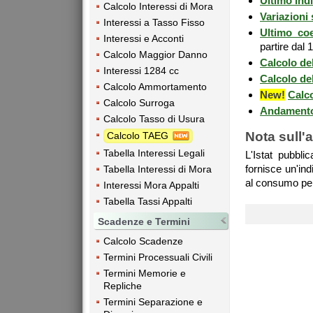
Ultimo indi
Calcolo Interessi di Mora
Variazioni 
Interessi a Tasso Fisso
Ultimo coe
Interessi e Acconti
partire dal 
Calcolo Maggior Danno
Calcolo de
Interessi 1284 cc
Calcolo de
Calcolo Ammortamento
New!
Calco
Calcolo Surroga
Andamento i
Calcolo Tasso di Usura
Nota sull'
Calcolo TAEG
Tabella Interessi Legali
L'Istat pubbl
fornisce un'in
Tabella Interessi di Mora
al consumo per
Interessi Mora Appalti
Tabella Tassi Appalti
Scadenze e Termini
Calcolo Scadenze
Termini Processuali Civili
Termini Memorie e
Repliche
Termini Separazione e