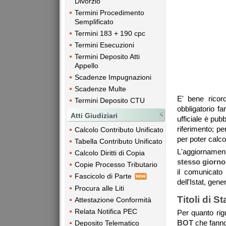
Divorzio
Termini Procedimento
Semplificato
Termini 183 + 190 cpc
Termini Esecuzioni
Termini Deposito Atti
Appello
Scadenze Impugnazioni
Scadenze Multe
E' bene ricor
Termini Deposito CTU
obbligatorio fa
Atti Giudiziari
ufficiale è pub
riferimento; p
Calcolo Contributo Unificato
per poter calco
Tabella Contributo Unificato
L'aggiornamen
Calcolo Diritti di Copia
stesso giorno
Copie Processo Tributario
il comunicato 
Fascicolo di Parte
dell'Istat, gen
Procura alle Liti
Titoli di St
Attestazione Conformità
Relata Notifica PEC
Per quanto rig
BOT
che fanno
Deposito Telematico