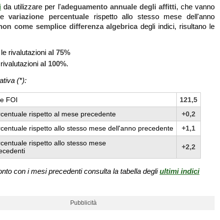
i
da utilizzare per l'
adeguamento annuale degli affitti
, che vanno
ome
variazione percentuale
rispetto allo stesso mese dell'anno
non come semplice differenza algebrica
degli indici, risultano le
le rivalutazioni
al 75%
 rivalutazioni
al 100%
.
ativa (*):
le FOI
121,5
rcentuale rispetto al mese precedente
+0,2
centuale rispetto allo stesso mese dell'anno precedente
+1,1
centuale rispetto allo stesso mese
+2,2
ecedenti
ronto con i mesi precedenti consulta la tabella degli
ultimi indici
Pubblicità