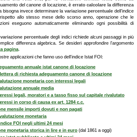
guamento del canone di locazione,
è errato calcolare la differenza
 bisogna invece determinare la
variazione percentuale
dell'indice
 rispetto allo stesso mese dello scorso anno, operazione che le
azioni eseguono automaticamente eliminando ogni possibilità di
a
variazione percentuale
degli indici richiede alcuni passaggi in più
semplice differenza algebrica. Se desideri approfondire l'argomento
a pagina
.
ostre applicazioni che fanno uso dell'indice Istat FOI:
eguamento annuale istat canone di locazione
lettera di richiesta adeguamento canone di locazione
alutazione monetaria con interessi legali
valutazione annuale media
eressi legali, moratori e a tasso fisso sul capitale rivalutato
eressi in corso di causa ex art. 1284 c.c.
one mensile importi dovuti e non pagati
valutazione monetaria
indice FOI negli ultimi 24 mesi
ne monetaria storica in lire e in euro
(dal 1861 a oggi)