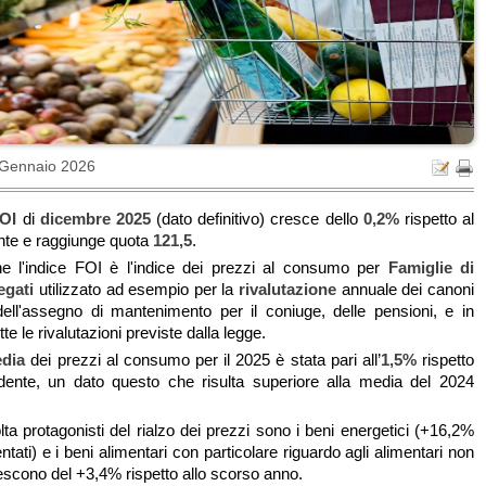
 Gennaio 2026
OI
di
dicembre 2025
(dato definitivo) cresce dello
0,2%
rispetto al
te e raggiunge quota
121,5
.
e l'indice FOI è l'indice dei
prezzi al consumo per
F
amiglie di
egati
utilizzato ad esempio per la
rivalutazione
annuale dei canoni
dell'assegno di mantenimento per il coniuge, delle pensioni, e in
te le rivalutazioni previste dalla legge.
dia
dei prezzi al consumo per il 2025 è stata pari all’
1,5%
rispetto
edente, un dato questo che risulta superiore alla media del 2024
ta protagonisti del rialzo dei prezzi sono i beni energetici (+16,2%
ntati) e i beni alimentari con particolare riguardo agli alimentari non
rescono del +3,4% rispetto allo scorso anno.