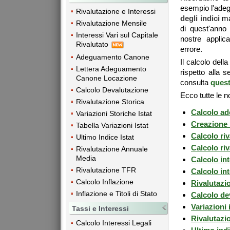
esempio l'ade
Rivalutazione e Interessi
degli indici
ma
Rivalutazione Mensile
di quest'anno
Interessi Vari sul Capitale
nostre applic
Rivalutato
errore.
Adeguamento Canone
Il calcolo dell
Lettera Adeguamento
rispetto alla 
Canone Locazione
consulta
quest
Calcolo Devalutazione
Ecco tutte le n
Rivalutazione Storica
Calcolo ad
Variazioni Storiche Istat
Creazione 
Tabella Variazioni Istat
Calcolo riv
Ultimo Indice Istat
Calcolo ri
Rivalutazione Annuale
Media
Calcolo int
Rivalutazione TFR
Calcolo int
Calcolo Inflazione
Rivalutazi
Inflazione e Titoli di Stato
Calcolo de
Variazioni 
Tassi e Interessi
Rivalutazio
Calcolo Interessi Legali