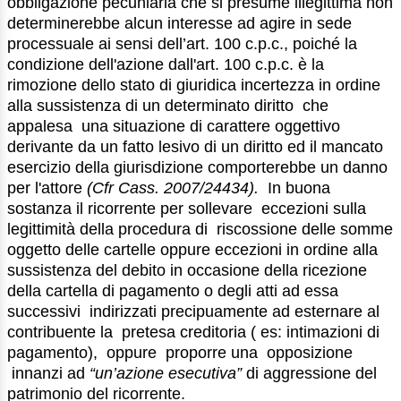
obbligazione pecuniaria che si presume illegittima non
determinerebbe alcun interesse ad agire in sede
processuale ai sensi dell’art. 100 c.p.c., poiché la
condizione dell'azione dall'art. 100 c.p.c. è la
rimozione dello stato di giuridica incertezza in ordine
alla sussistenza di un determinato diritto che
appalesa una situazione di carattere oggettivo
derivante da un fatto lesivo di un diritto ed il mancato
esercizio della giurisdizione comporterebbe un danno
per l'attore
(Cfr Cass. 2007/24434).
In buona
sostanza il ricorrente per sollevare eccezioni sulla
legittimità della procedura di riscossione delle somme
oggetto delle cartelle oppure eccezioni in ordine alla
sussistenza del debito in occasione della ricezione
della cartella di pagamento o degli atti ad essa
successivi indirizzati precipuamente ad esternare al
contribuente la pretesa creditoria ( es: intimazioni di
pagamento), oppure proporre una opposizione
innanzi ad
“un’azione esecutiva”
di aggressione del
patrimonio del ricorrente.