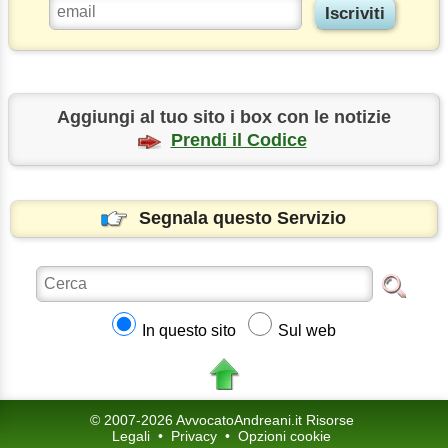
Aggiungi al tuo sito i box con le notizie
Prendi il Codice
Segnala questo Servizio
In questo sito
Sul web
© 2007-2026 AvvocatoAndreani.it Risorse
Legali
•
Privacy
•
Opzioni cookie