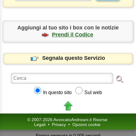
Aggiungi al tuo sito i box con le notizie
Prendi il Codice
Segnala questo Servizio
In questo sito
Sul web
© 2007-2026 AvvocatoAndreani.it Risorse
Legali
•
Privacy
•
Opzioni cookie
Pagina generata in 0.005 secondi