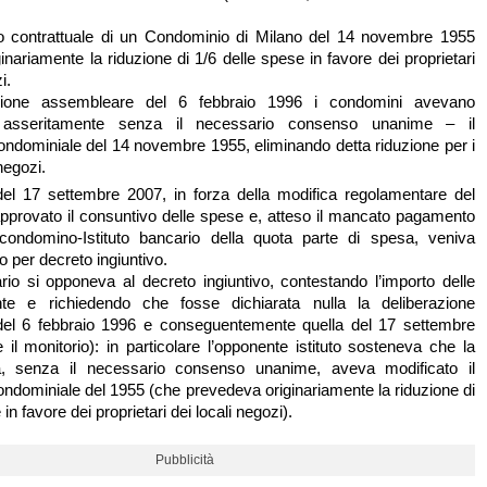
o contrattuale di un Condominio di Milano del 14 novembre 1955
nariamente la riduzione di 1/6 delle spese in favore dei proprietari
i.
zione assembleare del 6 febbraio 1996 i condomini avevano
 asseritamente senza il necessario consenso unanime – il
ndominiale del 14 novembre 1955, eliminando detta riduzione per i
negozi.
del 17 settembre 2007, in forza della modifica regolamentare del
pprovato il consuntivo delle spese e, atteso il mancato pagamento
condomino-Istituto bancario della quota parte di spesa, veniva
o per decreto ingiuntivo.
cario si opponeva al decreto ingiuntivo, contestando l’importo delle
e e richiedendo che fosse dichiarata nulla la deliberazione
el 6 febbraio 1996 e conseguentemente quella del 17 settembre
 il monitorio): in particolare l’opponente istituto sosteneva che la
a, senza il necessario consenso unanime, aveva modificato il
ndominiale del 1955 (che prevedeva originariamente la riduzione di
in favore dei proprietari dei locali negozi).
Pubblicità