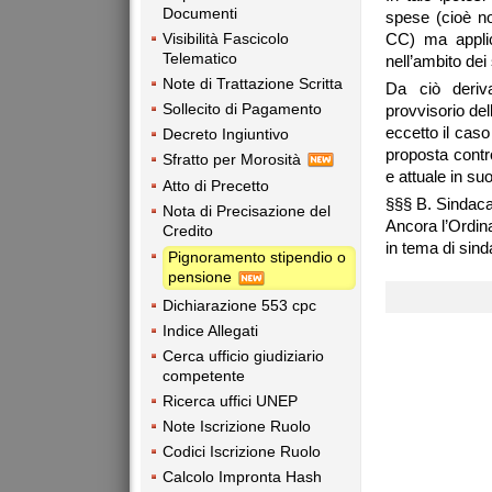
Documenti
spese (cioè no
Visibilità Fascicolo
CC) ma applica
Telematico
nell’ambito dei
Note di Trattazione Scritta
Da ciò deriv
Sollecito di Pagamento
provvisorio del
eccetto il caso
Decreto Ingiuntivo
proposta contr
Sfratto per Morosità
e attuale in su
Atto di Precetto
§§§ B. Sindacat
Nota di Precisazione del
Ancora l’Ordin
Credito
in tema di sind
Pignoramento stipendio o
pensione
Dichiarazione 553 cpc
Indice Allegati
Cerca ufficio giudiziario
competente
Ricerca uffici UNEP
Note Iscrizione Ruolo
Codici Iscrizione Ruolo
Calcolo Impronta Hash