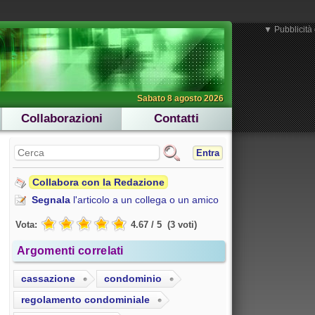
▼ Pubblicità 
Sabato 8 agosto 2026
Collaborazioni
Contatti
Entra
Collabora con la Redazione
Segnala
l'articolo a un collega o un amico
Vota:
4.67
/
5
(
3
voti
)
Argomenti correlati
cassazione
condominio
regolamento condominiale