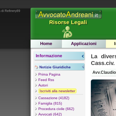
 di Refinery89
Risorse Legali
Home
Applicazioni
La diver
Informazione
Cass.civ.
Notizie Giuridiche
Avv.Claudio
Prima Pagina
Feed Rss
Autori
Iscriviti alla newsletter
Cassazione (4182)
Famiglia (815)
Procedura civile (662)
Avvocati (642)