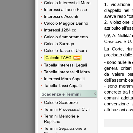
Calcolo Interessi di Mora
1. violazione
Interessi a Tasso Fisso
d’appello nel 
aveva reso “tot
Interessi e Acconti
2. violazione 
Calcolo Maggior Danno
attribuito all’e
Interessi 1284 cc
§§§ A. Nullità/a
Calcolo Ammortamento
Cass.civ. S.U. 
Calcolo Surroga
La Corte, riun
Calcolo Tasso di Usura
precisato dalle
Calcolo TAEG
- sono nulle le 
Tabella Interessi Legali
generali criter
Tabella Interessi di Mora
da valere per
Interessi Mora Appalti
dell’assemblea p
Tabella Tassi Appalti
- sono meramen
concreto tra i 
Scadenze e Termini
comuni adottat
Calcolo Scadenze
convenzione st
Termini Processuali Civili
attribuzioni as
Termini Memorie e
Repliche
Termini Separazione e