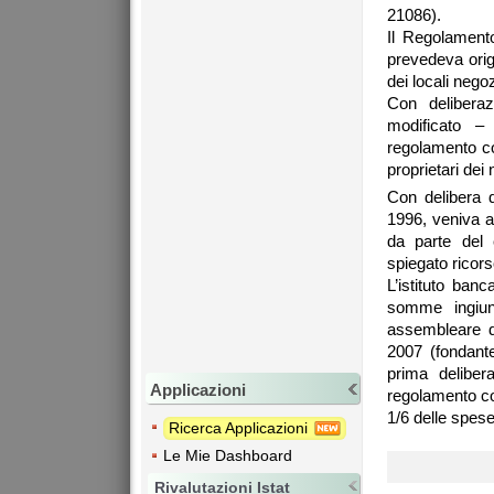
21086).
Il Regolament
prevedeva origi
dei locali negoz
Con delibera
modificato –
regolamento co
proprietari dei 
Con delibera 
1996, veniva a
da parte del 
spiegato ricors
L’istituto ban
somme ingiunt
assembleare d
2007 (fondante
prima deliber
Applicazioni
regolamento co
1/6 delle spese 
Ricerca Applicazioni
Le Mie Dashboard
Rivalutazioni Istat