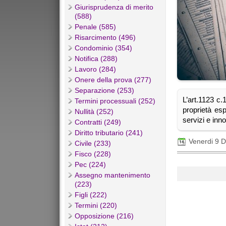
Giurisprudenza di merito
(588)
Penale (585)
Risarcimento (496)
Condominio (354)
Notifica (288)
Lavoro (284)
Onere della prova (277)
Separazione (253)
L’art.1123 c.1
Termini processuali (252)
proprietà esp
Nullità (252)
servizi e inn
Contratti (249)
Diritto tributario (241)
Venerdi 9 
Civile (233)
Fisco (228)
Pec (224)
Assegno mantenimento
(223)
Figli (222)
Termini (220)
Opposizione (216)