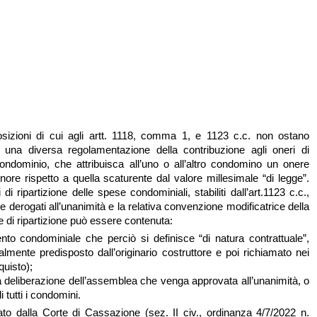
sposizioni di cui agli artt. 1118, comma 1, e 1123 c.c. non ostano
i una diversa regolamentazione della contribuzione agli oneri di
ondominio, che attribuisca all’uno o all’altro condomino un onere
ore rispetto a quella scaturente dal valore millesimale “di legge”.
i di ripartizione delle spese condominiali, stabiliti dall’art.1123 c.c.,
derogati all’unanimità e la relativa convenzione modificatrice della
le di ripartizione può essere contenuta:
nto condominiale che perciò si definisce “di natura contrattuale”,
lmente predisposto dall’originario costruttore e poi richiamato nei
cquisto);
a deliberazione dell’assemblea che venga approvata all’unanimità, o
 tutti i condomini.
tato dalla Corte di Cassazione (sez. II civ., ordinanza 4/7/2022 n.