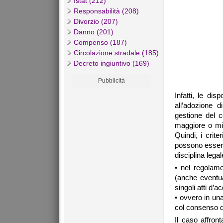
Istat (212)
Responsabilità (208)
Divorzio (207)
Danno (201)
Compenso (187)
Circolazione stradale (185)
Decreto ingiuntivo (169)
Pubblicità
Infatti, le di
all’adozione d
gestione del c
maggiore o min
Quindi, i criter
possono essere 
disciplina lega
• nel regolame
(anche eventua
singoli atti d’a
• ovvero in un
col consenso di
Il caso affron