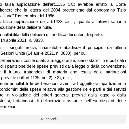
 o falsa applicazione dell’art.1136 CC: avrebbe errato la Corte
ritenere che la lettera del 2004 proveniente dal condomino Tizio
alitaria” l’assemblea del 1996;
o falsa applicazione dell’art.1423 c.c. , quanto al rilievo sanante
secuzione della delibera nulla.
nnullabilità della delibera di modifica dei criteri di riparto.
14 aprile 2021, n. 9839.
iti i singoli motivi, innanzitutto ribadisce il principio, da ultimo
 Sezioni Unite (14 aprile 2021, n. 9839), per cui:
deliberazioni con le quali, a maggioranza, siano stabiliti o modificati i
i di ripartizione delle spese previsti dalla legge o dalla convenzione,
 il futuro, trattandosi di materia che esula dalle attribuzioni
reviste dall’art.1135, nn. 2) e 3), c.c. ,
te annullabili le deliberazioni aventi ad oggetto la ripartizione in
condomini delle spese relative alla gestione delle parti e dei servizi
e in violazione dei criteri generali previsti dalla legge o dalla
essi, trattandosi di deliberazioni assunte nell’esercizio di dette
sembleari.
Pubblicità