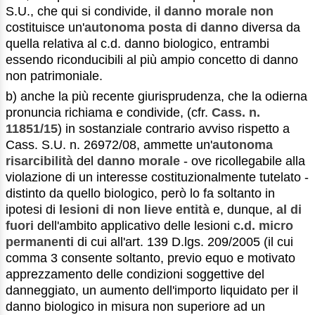
S.U., che qui si condivide, il
danno morale non
costituisce un'
autonoma posta di danno
diversa da
quella relativa al c.d. danno biologico, entrambi
essendo riconducibili al più ampio concetto di danno
non patrimoniale.
b) anche la più recente giurisprudenza, che la odierna
pronuncia richiama e condivide, (cfr.
Cass. n.
11851/15
) in sostanziale contrario avviso rispetto a
Cass. S.U. n. 26972/08, ammette un'
autonoma
risarcibilità
del
danno morale
- ove ricollegabile alla
violazione di un interesse costituzionalmente tutelato -
distinto da quello biologico, però lo fa soltanto in
ipotesi di
lesioni di non lieve entità
e, dunque,
al di
fuori
dell'ambito applicativo delle lesioni
c.d. micro
permanenti
di cui all'art. 139 D.lgs. 209/2005 (il cui
comma 3 consente soltanto, previo equo e motivato
apprezzamento delle condizioni soggettive del
danneggiato, un aumento dell'importo liquidato per il
danno biologico in misura non superiore ad un