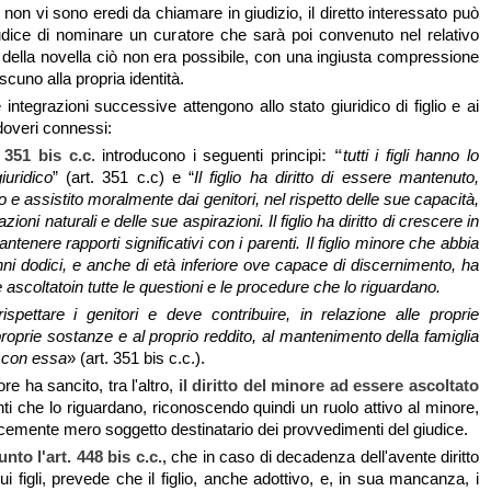
non vi sono eredi da chiamare in giudizio, il diretto interessato può
udice di nominare un curatore che sarà poi convenuto nel relativo
a della novella ciò non era possibile, con una ingiusta compressione
iascuno alla propria identità.
integrazioni successive attengono allo stato giuridico di figlio e ai
e doveri connessi:
 351 bis c.c
. introducono i seguenti principi
: “
tutti i figli hanno lo
iuridico
” (art. 351 c.c) e “
Il figlio ha diritto di essere mantenuto,
to e assistito moralmente dai genitori, nel rispetto delle sue capacità,
azioni naturali e delle sue aspirazioni. Il figlio ha diritto di crescere in
antenere rapporti significativi con i parenti. Il figlio minore che abbia
nni dodici, e anche di età inferiore ove capace di discernimento, ha
re ascoltatoin tutte le questioni e le procedure che lo riguardano.
 rispettare i genitori e deve contribuire, in relazione alle proprie
proprie sostanze e al proprio reddito, al mantenimento della famiglia
 con essa
» (art. 351 bis c.c.).
tore ha sancito, tra l'altro,
il diritto del minore ad essere ascoltato
ti che lo riguardano, riconoscendo quindi un ruolo attivo al minore,
cemente mero soggetto destinatario dei provvedimenti del giudice.
unto l'art. 448 bis c.c.,
che in caso di decadenza dell'avente diritto
ui figli, prevede che il figlio, anche adottivo, e, in sua mancanza, i