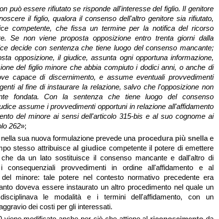
n può essere rifiutato se risponde all'interesse del figlio. Il genitore
oscere il figlio, qualora il consenso dell'altro genitore sia rifiutato,
dice competente, che fissa un termine per la notifica del ricorso
tore. Se non viene proposta opposizione entro trenta giorni dalla
iudice decide con sentenza che tiene luogo del consenso mancante;
sta opposizione, il giudice, assunta ogni opportuna informazione,
zione del figlio minore che abbia compiuto i dodici anni, o anche di
, ove capace di discernimento, e assume eventuali provvedimenti
genti al fine di instaurare la relazione, salvo che l'opposizione non
nte fondata. Con la sentenza che tiene luogo del consenso
iudice assume i provvedimenti opportuni in relazione all'affidamento
nto del minore ai sensi dell'articolo 315-bis e al suo cognome ai
olo 262
»;
 nella sua nuova formulazione prevede una
procedura più snella
e
mpo stesso attribuisce
al giudice
competente il potere di emettere
che da un lato sostituisce il consenso mancante e dall'altro di
i i consequenziali provvedimenti in ordine all'affidamento e al
del minore: tale potere nel contesto normativo precedente era
anto doveva essere instaurato un altro procedimento nel quale un
 disciplinava le modalità e i termini dell'affidamento, con un
ggravio dei costi per gli interessati.
250 viene modificato anche per ciò che attiene al
riconoscimento
da