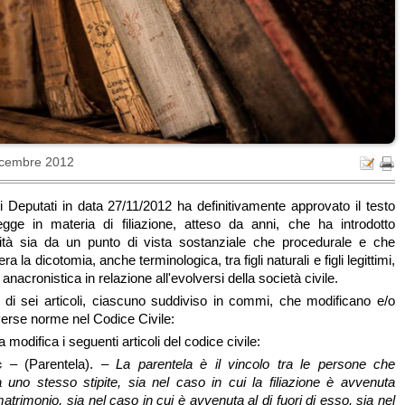
icembre 2012
Deputati in data 27/11/2012 ha definitivamente approvato il testo
egge in materia di filiazione, atteso da anni, che ha introdotto
vità sia da un punto di vista sostanziale che procedurale e che
a la dicotomia, anche terminologica, tra figli naturali e figli legittimi,
anacronistica in relazione all'evolversi della società civile.
a di sei articoli, ciascuno suddiviso in commi, che modificano e/o
erse norme nel Codice Civile:
a modifica i seguenti articoli del codice civile:
c
– (Parentela). –
La parentela è il vincolo tra le persone che
uno stesso stipite, sia nel caso in cui la filiazione è avvenuta
 matrimonio, sia nel caso in cui è avvenuta al di fuori di esso, sia nel