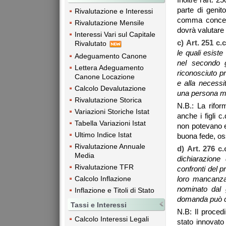
parte di genit
Rivalutazione e Interessi
comma concede
Rivalutazione Mensile
dovrà valutare 
Interessi Vari sul Capitale
c)
Art. 251 c.c
Rivalutato
le quali esiste 
Adeguamento Canone
nel secondo g
Lettera Adeguamento
riconosciuto pr
Canone Locazione
e alla necessit
Calcolo Devalutazione
una persona min
Rivalutazione Storica
N.B.: La rifor
Variazioni Storiche Istat
anche i figli c.
Tabella Variazioni Istat
non potevano es
Ultimo Indice Istat
buona fede, oss
Rivalutazione Annuale
d)
Art. 276 c.
Media
dichiarazione
Rivalutazione TFR
confronti del p
Calcolo Inflazione
loro mancanza
nominato dal 
Inflazione e Titoli di Stato
domanda può co
Tassi e Interessi
N.B: Il proced
Calcolo Interessi Legali
stato innovato