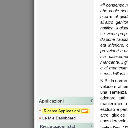
«
Il consenso no
che vuole ricon
ricorre al giu
all'altro geni
notifica, il g
se viene propo
dispone l'audi
età inferiore
provvisori e ur
sia paleseme
mancante, il g
e al mantenime
sensi dell'artic
N.B.: la norma
veloce e al te
una sentenza 
adottare tutt
Applicazioni
mantenimento 
escluso e pert
Ricerca Applicazioni
altro giudice
Le Mie Dashboard
considerevole a
Rivalutazioni Istat
Inoltre l'art. 