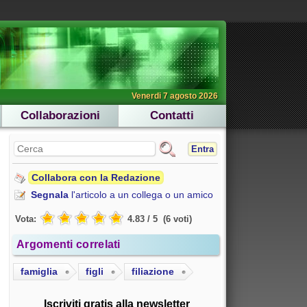
Venerdi 7 agosto 2026
Collaborazioni
Contatti
Entra
Collabora con la Redazione
Segnala
l'articolo a un collega o un amico
Vota:
4.83
/
5
(
6
voti
)
Argomenti correlati
famiglia
figli
filiazione
Iscriviti gratis alla newsletter