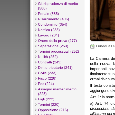
Giurisprudenza di merito
(588)
Penale (585)
Risarcimento (496)
Condominio (354)
Notifica (288)
Lavoro (284)
Onere della prova (277)
Separazione (253)
Lunedi 3 D
Termini processuali (252)
Nullità (252)
La Camera dei 
Contratti (249)
della nuova l
Diritto tributario (241)
importanti no
Civile (233)
finalmente super
Fisco (228)
ormai divenuta 
Pec (224)
Il testo const
Assegno mantenimento
aggiungono div
(223)
Art. 1
: la norm
Figli (222)
a)
Art. 74 c.
Termini (220)
discendono da 
Opposizione (216)
all'interno del