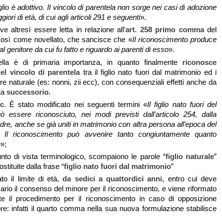
figlio è adottivo. Il vincolo di parentela non sorge nei casi di adozione
ori di età, di cui agli articoli 291 e seguenti
».
e altresì essere letta in relazione all'
art. 258 primo comma
del
 così come novellato, che sancisce che «
Il riconoscimento produce
 al genitore da cui fu fatto e riguardo ai parenti di esso
».
lla è di primaria importanza, in quanto finalmente
riconosce
del vincolo di parentela
tra il figlio nato fuori dal matrimonio ed i
re naturale (es: nonni, zii ecc), con consequenziali effetti anche da
sta
successorio
.
.c
. È stato modificato nei seguenti termini «
Il figlio nato fuori del
 essere riconosciuto, nei modi previsti dall'articolo 254, dalla
re, anche se già uniti in matrimonio con altra persona all'epoca del
 Il riconoscimento può avvenire tanto congiuntamente quanto
e
»;
to di vista terminologico, scompaiono le parole “
figlio naturale
”
tituite dalla frase “
figlio nato fuori dal matrimonio
”
o il limite di età,
da sedici a quattordici anni
, entro cui deve
rio il consenso del minore per il riconoscimento, e viene riformato
te il procedimento per il riconoscimento in caso di opposizione
tore: infatti il quarto comma nella sua nuova formulazione stabilisce