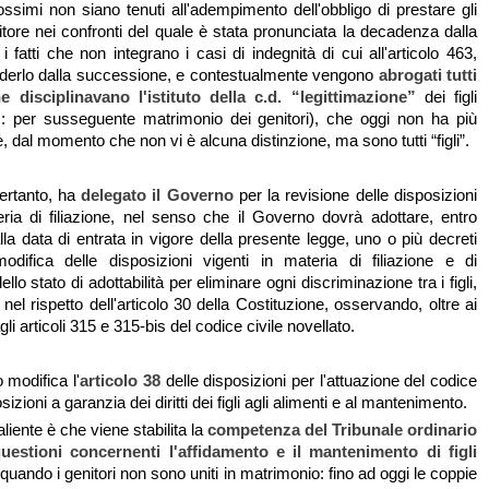
ossimi non siano tenuti all'adempimento dell'obbligo di prestare gli
itore nei confronti del quale è stata pronunciata la decadenza dalla
i fatti che non integrano i casi di indegnità di cui all'articolo 463,
derlo dalla successione, e contestualmente vengono
abrogati tutti
he disciplinavano l'istituto della c.d. “legittimazione”
dei figli
s: per susseguente matrimonio dei genitori), che oggi non ha più
, dal momento che non vi è alcuna distinzione, ma sono tutti “figli”.
 pertanto, ha
delegato il Governo
per la revisione delle disposizioni
eria di filiazione, nel senso che il Governo dovrà adottare, entro
la data di entrata in vigore della presente legge, uno o più decreti
 modifica delle disposizioni vigenti in materia di filiazione e di
llo stato di adottabilità per eliminare ogni discriminazione tra i figli,
 nel rispetto dell'articolo 30 della Costituzione, osservando, oltre ai
agli articoli 315 e 315-bis del codice civile novellato.
 modifica l'
articolo 38
delle disposizioni per l'attuazione del codice
osizioni a garanzia dei diritti dei figli agli alimenti e al mantenimento.
liente è che viene stabilita la
competenza del Tribunale ordinario
questioni concernenti l'affidamento e il mantenimento di figli
quando i genitori non sono uniti in matrimonio: fino ad oggi le coppie