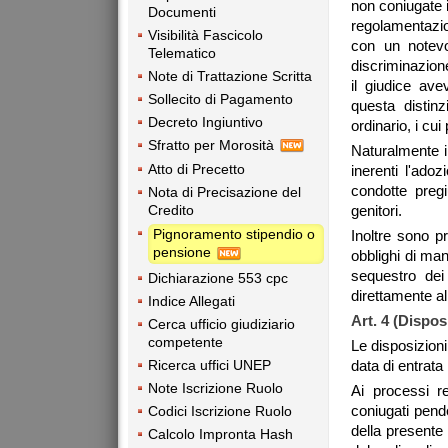
non coniugate i
Documenti
regolamentazio
Visibilità Fascicolo
con un notevo
Telematico
discriminazione
Note di Trattazione Scritta
il giudice ave
Sollecito di Pagamento
questa distin
Decreto Ingiuntivo
ordinario, i c
Sfratto per Morosità
Naturalmente i
Atto di Precetto
inerenti l'ado
condotte preg
Nota di Precisazione del
genitori.
Credito
Pignoramento stipendio o
Inoltre sono p
pensione
obblighi di man
sequestro dei
Dichiarazione 553 cpc
direttamente all
Indice Allegati
Art. 4
(Disposi
Cerca ufficio giudiziario
competente
Le disposizioni 
Ricerca uffici UNEP
data di entrata
Note Iscrizione Ruolo
Ai processi re
coniugati pende
Codici Iscrizione Ruolo
della presente 
Calcolo Impronta Hash