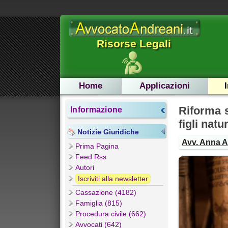
Risorse Legali
Home
Applicazioni
Riforma s
Informazione
figli natur
Notizie Giuridiche
Avv. Anna 
Prima Pagina
Feed Rss
Autori
Iscriviti alla newsletter
Cassazione (4182)
Famiglia (815)
Procedura civile (662)
Avvocati (642)