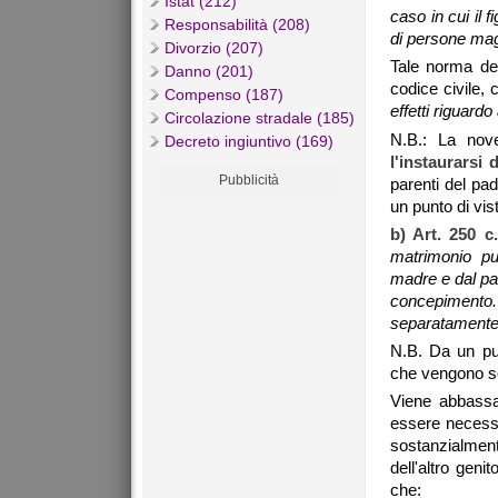
Istat (212)
caso in cui il 
Responsabilità (208)
di persone maggi
Divorzio (207)
Tale norma dev
Danno (201)
codice civile,
Compenso (187)
effetti riguardo
Circolazione stradale (185)
N.B.: La nove
Decreto ingiuntivo (169)
l'instaurarsi 
Pubblicità
parenti del pad
un punto di vi
b)
Art. 250 c
matrimonio può
madre e dal pad
concepimento.
separatament
N.B. Da un pun
che vengono sos
Viene abbassat
essere necessa
sostanzialmen
dell'altro geni
che: