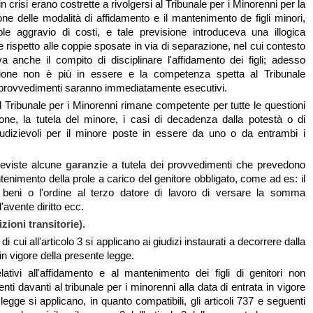
n crisi erano costrette a rivolgersi al Tribunale per i Minorenni per la
ne delle modalità di affidamento e il mantenimento de figli minori,
le aggravio di costi, e tale previsione introduceva una illogica
 rispetto alle coppie sposate in via di separazione, nel cui contesto
va anche il compito di disciplinare l'affidamento dei figli; adesso
zione non è più in essere e la competenza spetta al Tribunale
ui provvedimenti saranno immediatamente esecutivi.
l Tribunale per i Minorenni rimane competente per tutte le questioni
zione, la tutela del minore, i casi di decadenza dalla potestà o di
iudizievoli per il minore poste in essere da uno o da entrambi i
reviste alcune
garanzie
a tutela dei provvedimenti che prevedono
tenimento della prole a carico del genitore obbligato, come ad es: il
 beni o l'ordine al terzo datore di lavoro di versare la somma
'avente diritto ecc.
zioni transitorie).
di cui all'articolo 3 si applicano ai giudizi instaurati a decorrere dalla
 in vigore della presente legge.
lativi all'affidamento e al mantenimento dei figli di genitori non
nti davanti al tribunale per i minorenni alla data di entrata in vigore
legge si applicano, in quanto compatibili, gli articoli 737 e seguenti