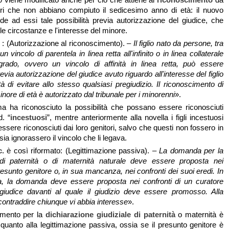
ori che non abbiano compiuto il sedicesimo anno di età: il nuovo
 ad essi tale possibilità previa autorizzazione del giudice, che
le circostanze e l'interesse del minore.
: (Autorizzazione al riconoscimento). –
Il figlio nato da persone, tra
un vincolo di parentela in linea retta all'infinito o in linea collaterale
rado, ovvero un vincolo di affinità in linea retta, può essere
evia autorizzazione del giudice avuto riguardo all'interesse del figlio
à di evitare allo stesso qualsiasi pregiudizio. Il riconoscimento di
ore di età è autorizzato dal tribunale per i minorenni
».
ma ha riconosciuto la possibilità che possano essere riconosciuti
d. “
incestuosi
”, mentre anteriormente alla novella i figli incestuosi
sere riconosciuti dai loro genitori, salvo che questi non fossero in
ia ignorassero il vincolo che li legava.
c.
è così riformato: (Legittimazione passiva). –
La domanda per la
 di paternità o di maternità naturale deve essere proposta nei
resunto genitore o, in sua mancanza, nei confronti dei suoi eredi. In
, la domanda deve essere proposta nei confronti di un curatore
giudice davanti al quale il giudizio deve essere promosso.
Alla
ntraddire chiunque vi abbia interesse
».
imento per la
dichiarazione giudiziale di paternità
o maternità è
 quanto alla legittimazione passiva, ossia se il presunto genitore è