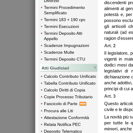
Divorzio
discendenti pr
Termini Procedimento
alimenti al gen
Semplificato
potestà e, per 
Termini 183 + 190 cpc
possono esclu
gli articoli c
Termini Esecuzioni
naturali (ad e
Termini Deposito Atti
ragion d'essere
Appello
Art. 2
Scadenze Impugnazioni
Scadenze Multe
Il legislatore,
vigenti in mat
Termini Deposito CTU
dodici mesi dal
Atti Giudiziari
legislativi di
Calcolo Contributo Unificato
dichiarazione de
anche adottivi,
Tabella Contributo Unificato
princìpi di cui 
Calcolo Diritti di Copia
Art. 3
Copie Processo Tributario
Questo articolo
Fascicolo di Parte
civile e le disp
Procura alle Liti
La novità più sa
Attestazione Conformità
per tutte le 
Relata Notifica PEC
minori
, anche 
Deposito Telematico