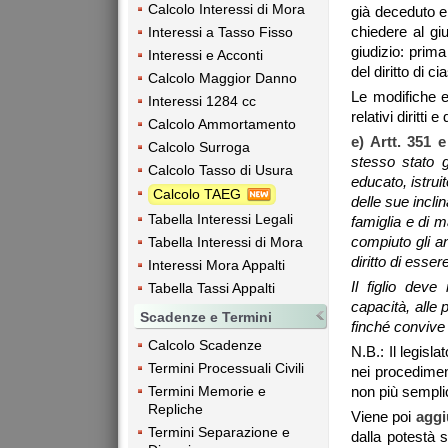
Calcolo Interessi di Mora
già deceduto e 
chiedere al gi
Interessi a Tasso Fisso
giudizio: prim
Interessi e Acconti
del diritto di c
Calcolo Maggior Danno
Le modifiche e 
Interessi 1284 cc
relativi diritti 
Calcolo Ammortamento
e) Artt. 351 e
Calcolo Surroga
stesso stato g
Calcolo Tasso di Usura
educato, istrui
Calcolo TAEG
delle sue inclin
Tabella Interessi Legali
famiglia e di m
compiuto gli a
Tabella Interessi di Mora
diritto di esse
Interessi Mora Appalti
Il figlio deve
Tabella Tassi Appalti
capacità, alle 
Scadenze e Termini
finché convive
Calcolo Scadenze
N.B.: Il legisla
Termini Processuali Civili
nei procedimen
non più sempli
Termini Memorie e
Repliche
Viene poi
aggi
Termini Separazione e
dalla potestà s