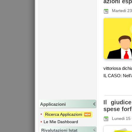
azioni esp
Martedi 23
vittoriosa dichi
IL CASO: Nell’a
Il giudic
Applicazioni
spese for
Ricerca Applicazioni
Lunedi 15
Le Mie Dashboard
Rivalutazioni Istat