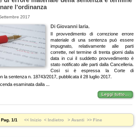
 di errore materiale della sentenza e termine
nare l'ordinanza
 Settembre 2017
Di Giovanni Iaria.
Il provvedimento di correzione errore
materiale di una sentenza può essere
impugnato, relativamente alle parti
corrette, nel termine di trenta giorni dalla
data in cui il suddetto provvedimento è
stato notificato alle parti dalla Cancelleria.
Così si è espressa la Corte di
 la sentenza n. 18743/2017, pubblicata il 28 luglio 2017.
cenda esaminata dalla ...
Leggi tutto…
Pag. 1/1
<< Inizio
< Indietro
> Avanti
>> Fine