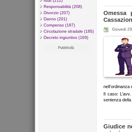
Istat (212)
Responsabilità (208)
Omessa p
Divorzio (207)
Danno (201)
Cassazione
Compenso (187)
Giovedi 2
Circolazione stradale (185)
Decreto ingiuntivo (169)
Pubblicità
nell'ordinanza
Il caso: L’avv
sentenza della 
Giudice no