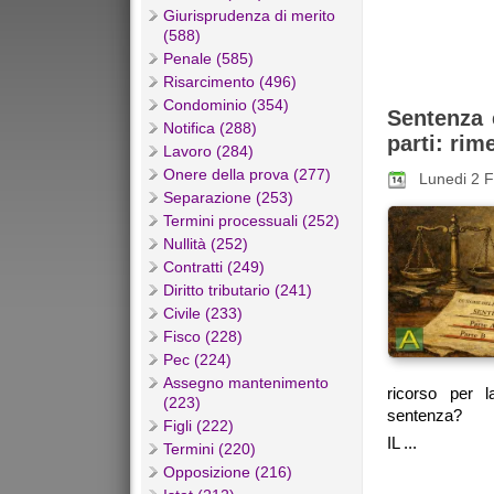
Giurisprudenza di merito
(588)
Penale (585)
Risarcimento (496)
Condominio (354)
Sentenza 
Notifica (288)
parti: rim
Lavoro (284)
Onere della prova (277)
Lunedi 2 
Separazione (253)
Termini processuali (252)
Nullità (252)
Contratti (249)
Diritto tributario (241)
Civile (233)
Fisco (228)
Pec (224)
Assegno mantenimento
ricorso per l
(223)
sentenza?
Figli (222)
IL ...
Termini (220)
Opposizione (216)