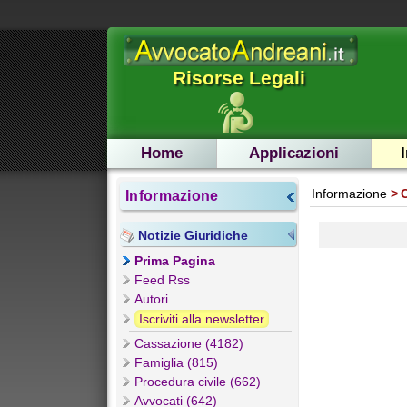
Risorse Legali
Home
Applicazioni
Informazione
Informazione
Notizie Giuridiche
Prima Pagina
Feed Rss
Autori
Iscriviti alla newsletter
Cassazione (4182)
Famiglia (815)
Procedura civile (662)
Avvocati (642)