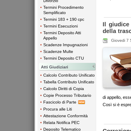
Divorzio
Termini Procedimento
Semplificato
Termini 183 + 190 cpc
Il giudic
Termini Esecuzioni
della tras
Termini Deposito Atti
Appello
Giovedi 7
Scadenze Impugnazioni
Scadenze Multe
Termini Deposito CTU
Atti Giudiziari
Calcolo Contributo Unificato
Tabella Contributo Unificato
Calcolo Diritti di Copia
Copie Processo Tributario
di appello, esse
Fascicolo di Parte
Così si è espr
Procura alle Liti
Attestazione Conformità
Relata Notifica PEC
Deposito Telematico