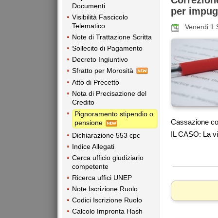
Correzione
Documenti
per impug
Visibilità Fascicolo
Telematico
Venerdi 1
Note di Trattazione Scritta
Sollecito di Pagamento
Decreto Ingiuntivo
Sfratto per Morosità
Atto di Precetto
Nota di Precisazione del
Credito
Pignoramento stipendio o
Cassazione con
pensione
IL CASO: La vi
Dichiarazione 553 cpc
Indice Allegati
Cerca ufficio giudiziario
competente
Ricerca uffici UNEP
Note Iscrizione Ruolo
Codici Iscrizione Ruolo
Calcolo Impronta Hash