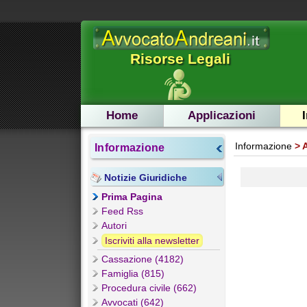
Risorse Legali
Home
Applicazioni
Informazione
Informazione
Notizie Giuridiche
Prima Pagina
Feed Rss
Autori
Iscriviti alla newsletter
Cassazione (4182)
Famiglia (815)
Procedura civile (662)
Avvocati (642)