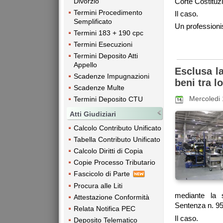
Corte Costituz
Divorzio
Termini Procedimento
Il caso.
Semplificato
Un professionis
Termini 183 + 190 cpc
Termini Esecuzioni
Termini Deposito Atti
Appello
Esclusa la
Scadenze Impugnazioni
beni tra l
Scadenze Multe
Mercoledi
Termini Deposito CTU
Atti Giudiziari
Calcolo Contributo Unificato
Tabella Contributo Unificato
Calcolo Diritti di Copia
Copie Processo Tributario
Fascicolo di Parte
Procura alle Liti
mediante la s
Attestazione Conformità
Sentenza n. 95
Relata Notifica PEC
Il caso.
Deposito Telematico