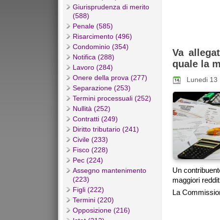
Giurisprudenza di merito
(588)
Penale (585)
Risarcimento (496)
Condominio (354)
Va allega
Notifica (288)
quale la m
Lavoro (284)
Onere della prova (277)
Lunedi 13
Separazione (253)
Termini processuali (252)
Nullità (252)
Contratti (249)
Diritto tributario (241)
Civile (233)
Fisco (228)
Pec (224)
Un contribuente
Assegno mantenimento
(223)
maggiori reddit
Figli (222)
La Commissione 
Termini (220)
Opposizione (216)