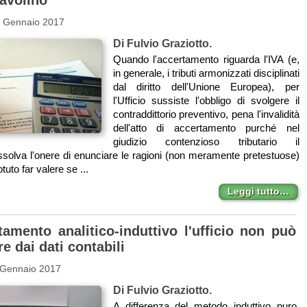
4 Gennaio 2017
Di Fulvio Graziotto.
Quando l'accertamento riguarda l'IVA (e,
in generale, i tributi armonizzati disciplinati
dal diritto dell'Unione Europea), per
l'Ufficio sussiste l'obbligo di svolgere il
contraddittorio preventivo, pena l'invalidità
dell'atto di accertamento purché nel
giudizio contenzioso tributario il
ssolva l'onere di enunciare le ragioni (non meramente pretestuose)
uto far valere se ...
Leggi tutto…
tamento analitico-induttivo l'ufficio non può
e dai dati contabili
 Gennaio 2017
Di Fulvio Graziotto.
A differenza del metodo induttivo puro,