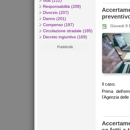
Istat (212)
Responsabilità (208)
Accertam
Divorzio (207)
preventiv
Danno (201)
Compenso (187)
Giovedi 9
Circolazione stradale (185)
Decreto ingiuntivo (169)
Pubblicità
Il caso.
Prima dell'em
l'Agenzia delle
Accertame
se fatti a 