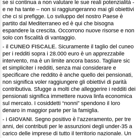
se si continua a non valutare le sue reali potenzialità -
e ne ha tante – non si raggiungeranno mai gli obiettivi
che ci si prefigge. Lo sviluppo del nostro Paese è
partito dal Mediterraneo ed è qui che bisogna
espandere la crescita. Occorrono nuove risorse e non
solo con fiscalità di vantaggio.
- il
CUNEO FISCALE
. Sicuramente il taglio del cuneo
per i redditi sopra i 28.000 euro è un apprezzabile
intervento, ma è un limite ancora basso. Tagliare sic
et simpliciter i redditi, senza mai considerare e
specificare che reddito è anche quello dei pensionati,
non significa voler raggiungere gli obiettivi di parità
contributiva. Sfugge a molti che alleggerire i redditi dei
pensionati significa immettere nuova linfa economica
sul mercato. I cosiddetti “nonni” spendono il loro
denaro in maggior parte per la famiglia.
- i
GIOVANI
. Segno positivo è l’azzeramento, per tre
anni, dei contributi per le assunzioni degli under-35 a
carico delle imprese di tutto il territorio nazionale. Un