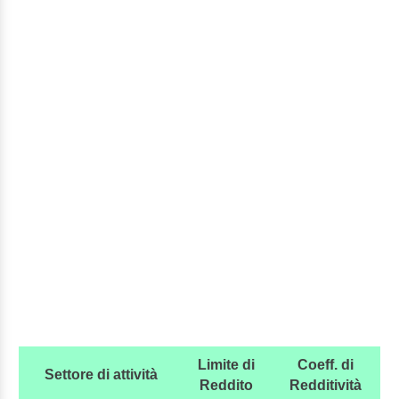
Limite di
Coeff. di
Settore di attività
Reddito
Redditività