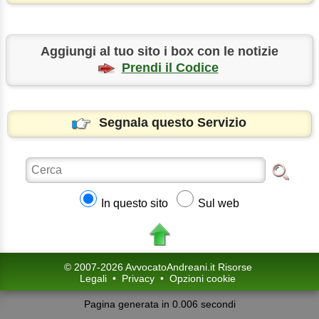
Aggiungi al tuo sito i box con le notizie
Prendi il Codice
Segnala questo Servizio
In questo sito
Sul web
© 2007-2026 AvvocatoAndreani.it Risorse
Legali
•
Privacy
•
Opzioni cookie
Pagina generata in 0.006 secondi