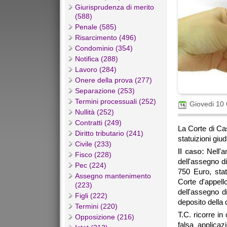
Giurisprudenza di merito
(588)
Penale (585)
Risarcimento (496)
Condominio (354)
Notifica (288)
Lavoro (284)
Onere della prova (277)
Separazione (253)
Termini processuali (252)
Giovedi 10
Nullità (252)
Contratti (249)
La Corte di Ca
Diritto tributario (241)
statuizioni giu
Civile (233)
Il caso:
Nell'a
Fisco (228)
dell'assegno d
Pec (224)
750 Euro, stat
Assegno mantenimento
Corte d'appel
(223)
dell'assegno d
Figli (222)
deposito della
Termini (220)
T.C. ricorre i
Opposizione (216)
falsa applicaz