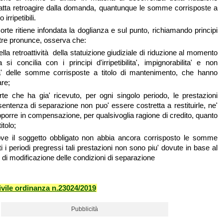
fatta retroagire dalla domanda, quantunque le somme corrisposte a
 irripetibili.
te ritiene infondata la doglianza e sul punto, richiamando principi
 altre pronunce, osserva che:
 della retroattività della statuizione giudiziale di riduzione al momento
si concilia con i principi d'irripetibilita', impignorabilita' e non
a' delle somme corrisposte a titolo di mantenimento, che hanno
are;
parte che ha gia' ricevuto, per ogni singolo periodo, le prestazioni
sentenza di separazione non puo' essere costretta a restituirle, ne'
pporre in compensazione, per qualsivoglia ragione di credito, quanto
itolo;
 ove il soggetto obbligato non abbia ancora corrisposto le somme
ti i periodi pregressi tali prestazioni non sono piu' dovute in base al
di modificazione delle condizioni di separazione
vile ordinanza n.23024/2019
Pubblicità