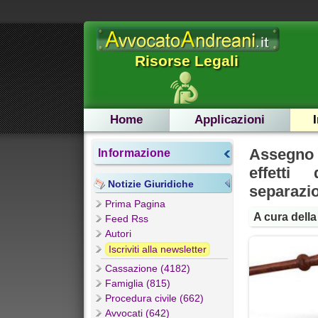
Risorse Legali
Home
Applicazioni
Assegno
Informazione
effetti
Notizie Giuridiche
separazi
Prima Pagina
A cura dell
Feed Rss
Autori
Iscriviti alla newsletter
Cassazione (4182)
Famiglia (815)
Procedura civile (662)
Avvocati (642)