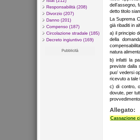
Istat (212)
dell'assegno, 
Responsabilità (208)
detto titolo siano
Divorzio (207)
La Suprema Cor
Danno (201)
già ribaditi in
Compenso (187)
a) il principio
Circolazione stradale (185)
della domanda 
Decreto ingiuntivo (169)
compensabilit
Pubblicità
natura aliment
b) infatti la 
previste dalla 
puo' vedersi o
ricevuto a tale t
c) di contro,
dovute, per tut
provvedimento 
Allegato:
Cassazione ci