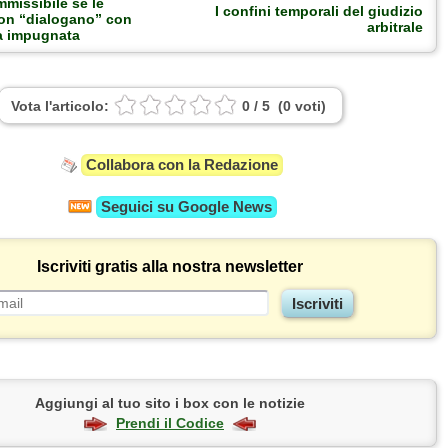
mmissibile se le
I confini temporali del giudizio
on “dialogano” con
arbitrale
a impugnata
Vota l'articolo:
0
/
5
(
0
voti
)
Collabora con la Redazione
Seguici su
Google News
Iscriviti gratis alla nostra newsletter
Aggiungi al tuo sito i box con le notizie
Prendi il Codice