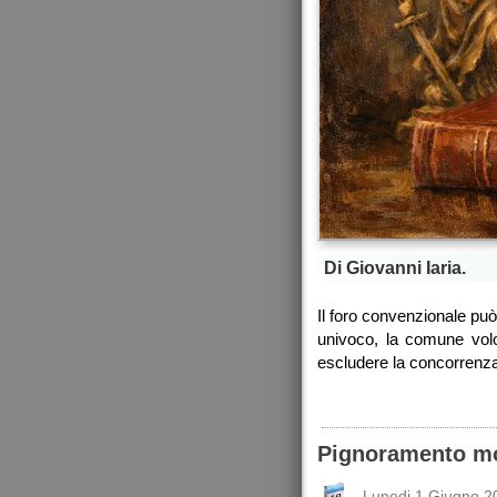
Di Giovanni Iaria.
Il foro convenzionale pu
univoco, la comune volon
escludere la concorrenza
Pignoramento mob
Lunedi 1 Giugno 2