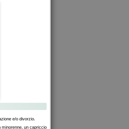
razione e/o divorzio.
n minorenne, un capriccio