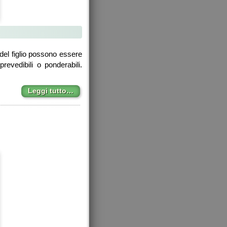
del figlio possono essere
revedibili o ponderabili.
Leggi tutto…