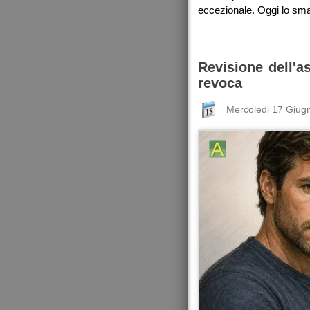
eccezionale. Oggi lo sma
Revisione dell'a
revoca
Mercoledi 17 Giug