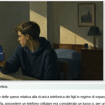
rico.
 delle spese relativa alla ricarica telefonica dei figli in regime di sepa
fa, possedere un telefono cellulare era considerato un lusso o, per u