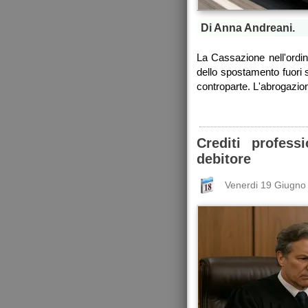
Di Anna Andreani.
La Cassazione nell'ordina
dello spostamento fuori 
controparte. L'abrogazion
Crediti profess
debitore
Venerdi 19 Giugno