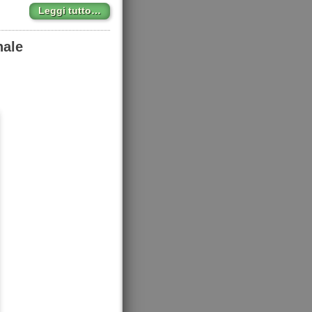
Leggi tutto…
nale