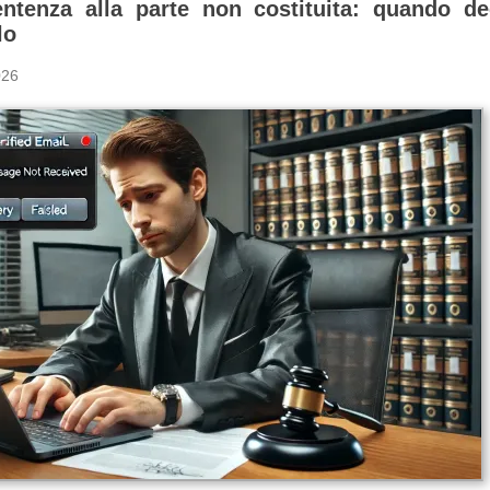
entenza alla parte non costituita: quando de
lo
026