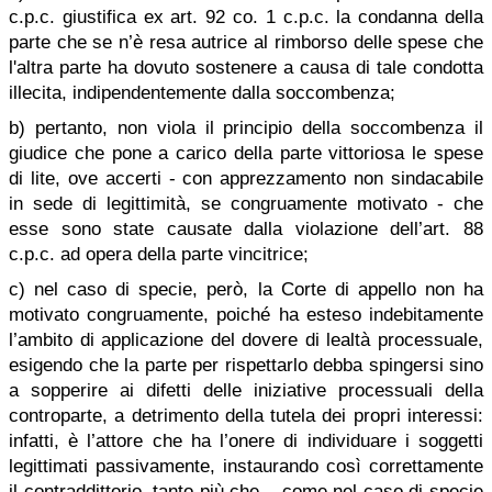
c.p.c. giustifica ex art. 92 co. 1 c.p.c. la condanna della
parte che se n’è resa autrice al rimborso delle spese che
l'altra parte ha dovuto sostenere a causa di tale condotta
illecita, indipendentemente dalla soccombenza;
b) pertanto, non viola il principio della soccombenza il
giudice che pone a carico della parte vittoriosa le spese
di lite, ove accerti - con apprezzamento non sindacabile
in sede di legittimità, se congruamente motivato - che
esse sono state causate dalla violazione dell’art. 88
c.p.c. ad opera della parte vincitrice;
c) nel caso di specie, però, la Corte di appello non ha
motivato congruamente, poiché ha esteso indebitamente
l’ambito di applicazione del dovere di lealtà processuale,
esigendo che la parte per rispettarlo debba spingersi sino
a sopperire ai difetti delle iniziative processuali della
controparte, a detrimento della tutela dei propri interessi:
infatti, è l’attore che ha l’onere di individuare i soggetti
legittimati passivamente, instaurando così correttamente
il contraddittorio, tanto più che – come nel caso di specie