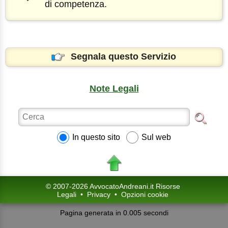
di competenza.
Segnala questo Servizio
Note Legali
In questo sito
Sul web
© 2007-2026 AvvocatoAndreani.it Risorse
Legali
•
Privacy
•
Opzioni cookie
Pagina generata in 0.005 secondi