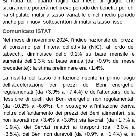
Si tratta del quarto taglio dal mese di giugno che
sicuramente porterà nel breve periodo dei benefici per chi
ha stipulato mutui a tasso variabile e nel medio periodo
anche per i nuovi sottoscrittori di mutui a tasso fisso.
Comunicato ISTAT
Nel mese di novembre 2024, l’indice nazionale dei prezzi
al consumo per l’intera collettività (NIC), al lordo dei
tabacchi, diminuisce dello 0,1% su base mensile e
aumenta dell’1,3% su base annua (da +0,9% del mese
precedente); la stima preliminare era +1,4%.
La risalita del tasso d’inflazione risente in primo luogo
dell’accelerazione dei prezzi dei Beni energetici
regolamentati (da +3,9% a +7,4%) e dell’attenuarsi della
flessione di quelli dei Beni energetici non regolamentati
(da -10,2% a -6,6%). Un sostegno all’inflazione deriva
inoltre dall’andamento dei prezzi dei Beni alimentari, sia
non lavorati (da +3,4% a +3,8%) sia lavorati (da +1,7% a
+1,9%), dei Servizi relativi ai trasporti (da +3,0% a
+3,5%), dei Beni non durevoli (da +0,9% a +1,4%) e, in