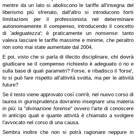
mentre da un lato si aboliscono le tariffe all'insegna del
liberismo più sfrenato, dall'altro si introducono
forti
limitazioni
per il professionista nel
determinare
autonomamente il compenso
, introducendo il concetto
di '
adeguatezza
'; è praticamente un
nonsense
: tanto
valeva lasciare le tariffe massime e minime, che peraltro
non sono mai state aumentate dal 2004.
E poi, visto che si parla di illecito disciplinare,
chi dovrà
giudicare se il compenso richiesto è adeguato
o no e
sulla base di quali parametri? Forse, e ribadisco il 'forse',
lo si può fare rispetto all'attività svolta, ma per le attività
future?
Se il testo viene approvato così com'è, nel nuovo corso di
laurea in giurisprudenza dovranno insegnare una materia
in più: la "
divinazione forense
" ovvero l'arte di conoscere
in anticipo quali e quante attività è chiamato a svolgere
l'avvocato nel corso di una causa.
Sembra inoltre che non si potrà ragionare neppure in