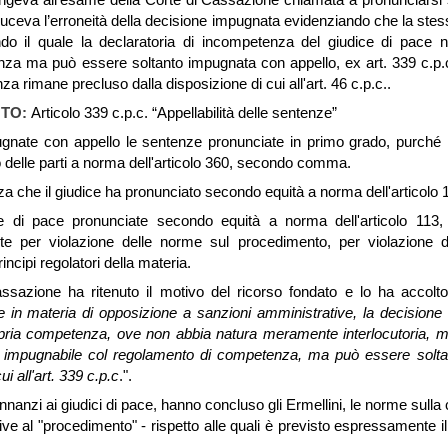
educeva l’erroneità della decisione impugnata evidenziando che la stes
condo il quale la declaratoria di incompetenza del giudice di pace 
za ma può essere soltanto impugnata con appello, ex art. 339 c.p.c
 rimane precluso dalla disposizione di cui all'art. 46 c.p.c..
NTO:
Articolo 339 c.p.c. “Appellabilità delle sentenze”
nate con appello le sentenze pronunciate in primo grado, purché l
o delle parti a norma dell'articolo 360, secondo comma.
nza che il giudice ha pronunciato secondo equità a norma dell'articolo 
e di pace pronunciate secondo equità a norma dell'articolo 1
nte per violazione delle norme sul procedimento, per violazione d
ncipi regolatori della materia.
ssazione ha ritenuto il motivo del ricorso fondato e lo ha accolt
 in materia di opposizione a sanzioni amministrative, la decisione c
opria competenza, ove non abbia natura meramente interlocutoria, m
 impugnabile col regolamento di competenza, ma può essere soltanto
i all'art. 339 c.p.c
.".
innanzi ai giudici di pace, hanno concluso gli Ermellini, le norme sul
ative al "procedimento" - rispetto alle quali è previsto espressamente il 