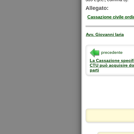
Allegato:
Cassazione civile ord
Avv. Giovanni Iaria
precedente
La Cassazione specifi
CTU può acquisire do
parti