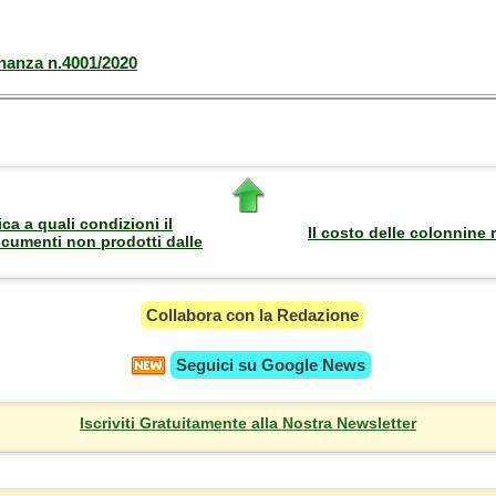
inanza n.4001/2020
ca a quali condizioni il
Il costo delle colonnine r
cumenti non prodotti dalle
Collabora con la Redazione
Seguici su
Google News
Iscriviti Gratuitamente alla Nostra Newsletter