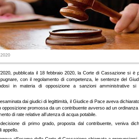
 2020
2020, pubblicata il 18 febbraio 2020, la Corte di Cassazione si è p
mpugnare, con il regolamento di competenza, le sentenze del Giud
andosi in materia di opposizione a sanzioni amministrative si di
esaminata dai giudici di legittimità, il Giudice di Pace aveva dichiara
d un opposizione promossa da un contribuente avverso ad un ordinanza 
nto di rate relative all'utenza di acqua potabile.
ecisione di primo grado, proposta dal contribuente, veniva dich
i appello.
ungeva all’esame della Corte di Cassazione chiamata a pronunciarsi