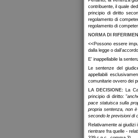
contribuente, il quale d
principio di diritto se
regolamento di competen
regolamento di competenza
NORMA DI RIFERIME
<<
Possono essere impug
dalla legge o dall'accord
E' inappellabile la sente
Le sentenze del giudic
appellabili esclusivame
comunitarie ovvero dei pri
LA DECISIONE:
La Ca
principio di diritto: "
anche
pace statuisca sulla pr
propria sentenza, non è
secondo le previsioni di cu
Relativamente ai giudizi 
rientrare fra quelle - rel
339 c.p.c., comma 3).