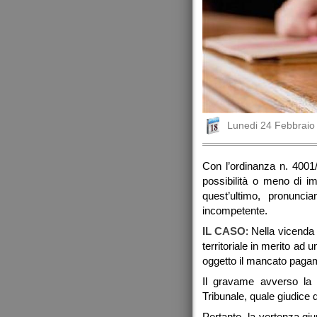
Lunedi 24 Febbraio
Con l’ordinanza n. 4001/
possibilità o meno di i
quest’ultimo, pronunci
incompetente.
IL CASO
: Nella vicenda 
territoriale in merito a
oggetto il mancato pagame
Il gravame avverso la d
Tribunale, quale giudice d
Pertanto, la vertenza gi