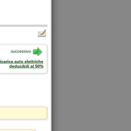
successivo
icarica auto elettriche
deducibili al 50%