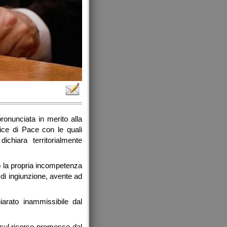
ronunciata in merito alla
ice di Pace con le quali
chiara territorialmente
to la propria incompetenza
di ingiunzione, avente ad
iarato inammissibile dal
 sul ricorso promosso dal