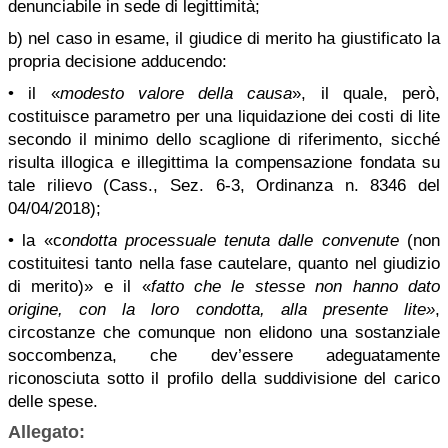
denunciabile in sede di legittimità;
b) nel caso in esame, il giudice di merito ha giustificato la
propria decisione adducendo:
• il «
modesto valore della causa
», il quale, però,
costituisce parametro per una liquidazione dei costi di lite
secondo il minimo dello scaglione di riferimento, sicché
risulta illogica e illegittima la compensazione fondata su
tale rilievo (Cass., Sez. 6-3, Ordinanza n. 8346 del
04/04/2018);
• la «c
ondotta processuale tenuta dalle convenute
(non
costituitesi tanto nella fase cautelare, quanto nel giudizio
di merito)» e il «
fatto che le stesse non hanno dato
origine, con la loro condotta, alla presente lite»
,
circostanze che comunque non elidono una sostanziale
soccombenza, che dev’essere adeguatamente
riconosciuta sotto il profilo della suddivisione del carico
delle spese.
Allegato: