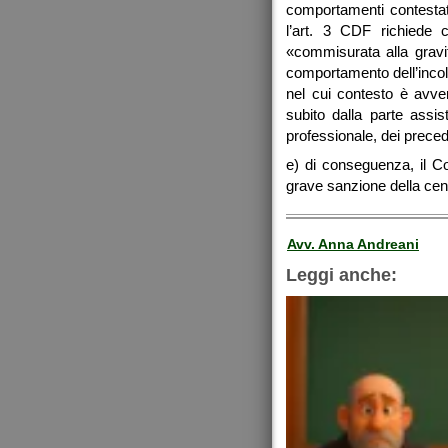
comportamenti contestati,
l’art. 3 CDF richiede 
«commisurata alla gravit
comportamento dell’incolp
nel cui contesto è avve
subito dalla parte assis
professionale, dei precede
e) di conseguenza, il Co
grave sanzione della cen
Avv. Anna Andreani
Leggi anche: