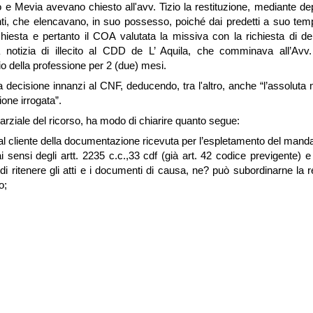
e Mevia avevano chiesto all'avv. Tizio la restituzione, mediante dep
ti, che elencavano, in suo possesso, poiché dai predetti a suo tempo
hiesta e pertanto il COA valutata la missiva con la richiesta di de
 notizia di illecito al CDD de L’ Aquila, che comminava all’Avv.
o della professione per 2 (due) mesi.
a decisione innanzi al CNF, deducendo, tra l'altro, anche “l’assolut
zione irrogata”.
arziale del ricorso, ha modo di chiarire quanto segue:
 al cliente della documentazione ricevuta per l’espletamento del man
 sensi degli artt. 2235 c.c.,33 cdf (già art. 42 codice previgente) e
 di ritenere gli atti e i documenti di causa, ne? può subordinarne la
o;