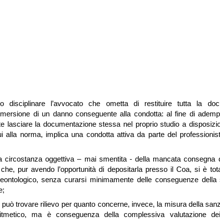
to disciplinare l’avvocato che ometta di restituire tutta la do
mersione di un danno conseguente alla condotta: al fine di adempie
nte lasciare la documentazione stessa nel proprio studio a disposizio
 cui alla norma, implica una condotta attiva da parte del professioni
a circostanza oggettiva – mai smentita - della mancata consegna 
che, pur avendo l’opportunità di depositarla presso il Coa, si è tot
deontologico, senza curarsi minimamente delle conseguenze della 
e;
te può trovare rilievo per quanto concerne, invece, la misura della sanz
tmetico, ma è conseguenza della complessiva valutazione dei f