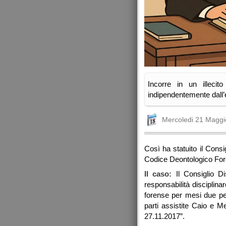
Incorre in un illecit
indipendentemente dall’
Mercoledi 21 Maggi
Così ha statuito il Cons
Codice Deontologico For
Il caso:
Il Consiglio Dis
responsabilità disciplinar
forense per mesi due per
parti assistite Caio e M
27.11.2017”.