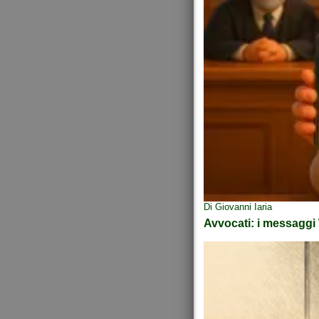
Di Giovanni Iaria
Avvocati: i messaggi