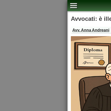
Avvocati: è ill
Avv. Anna Andreani