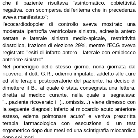
che il paziente risultava "asintomatico, obbiettività
negativa, con scomparsa dell'eritema che in precedenza
aveva manifestato";
l'ecocardiodoppler di controllo aveva mostrato una
moderata ipertrofia ventricolare sinistra, acinesia antero
settate e laterale sinistra medio-apicale, restrittività
diastolica, frazione di eiezione 29%, mentre l'ECG aveva
registrato "esiti di infarto antero - laterale con emiblocco
anteriore sinistro".
Nel pomeriggio dello stesso giorno, nona giornata dal
ricovero, il dott. G.R., odierno imputato, addetto alle cure
ed alle terapie postoperatorie del paziente, ha deciso di
dimettere il B., al quale è stata consegnata una lettera,
diretta al medico curante, nella quale si segnalava:
"...paziente ricoverato il (...omissis...) viene dimesso con
la seguente diagnosi: infarto al miocardio acuto anteriore
esteso, edema polmonare acuto" e veniva prescritta
terapia farmacologica con esecuzione di un test
ergometrico dopo due mesi ed una scintigrafia miocardica
dopo sei mesi.