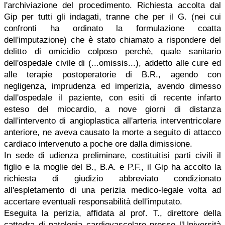
l'archiviazione del procedimento. Richiesta accolta dal
Gip per tutti gli indagati, tranne che per il G. (nei cui
confronti ha ordinato la formulazione coatta
dell'imputazione) che è stato chiamato a rispondere del
delitto di omicidio colposo perchè, quale sanitario
dell'ospedale civile di (...omissis...), addetto alle cure ed
alle terapie postoperatorie di B.R., agendo con
negligenza, imprudenza ed imperizia, avendo dimesso
dall'ospedale il paziente, con esiti di recente infarto
esteso del miocardio, a nove giorni di distanza
dall'intervento di angioplastica all'arteria interventricolare
anteriore, ne aveva causato la morte a seguito di attacco
cardiaco intervenuto a poche ore dalla dimissione.
In sede di udienza preliminare, costituitisi parti civili il
figlio e la moglie del B., B.A. e P.F., il Gip ha accolto la
richiesta di giudizio abbreviato condizionato
all'espletamento di una perizia medico-legale volta ad
accertare eventuali responsabilità dell'imputato.
Eseguita la perizia, affidata al prof. T., direttore della
cattedra di patologia cardiovascolare presso l'Università