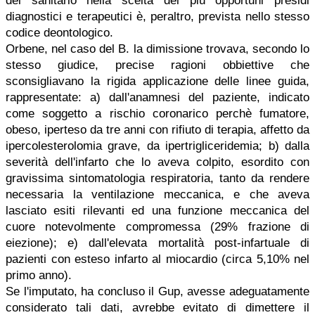
del sanitario nella scelta dei più opportuni presidi
diagnostici e terapeutici è, peraltro, prevista nello stesso
codice deontologico.
Orbene, nel caso del B. la dimissione trovava, secondo lo
stesso giudice, precise ragioni obbiettive che
sconsigliavano la rigida applicazione delle linee guida,
rappresentate: a) dall'anamnesi del paziente, indicato
come soggetto a rischio coronarico perchè fumatore,
obeso, iperteso da tre anni con rifiuto di terapia, affetto da
ipercolesterolomia grave, da ipertrigliceridemia; b) dalla
severità dell'infarto che lo aveva colpito, esordito con
gravissima sintomatologia respiratoria, tanto da rendere
necessaria la ventilazione meccanica, e che aveva
lasciato esiti rilevanti ed una funzione meccanica del
cuore notevolmente compromessa (29% frazione di
eiezione); e) dall'elevata mortalità post-infartuale di
pazienti con esteso infarto al miocardio (circa 5,10% nel
primo anno).
Se l'imputato, ha concluso il Gup, avesse adeguatamente
considerato tali dati, avrebbe evitato di dimettere il