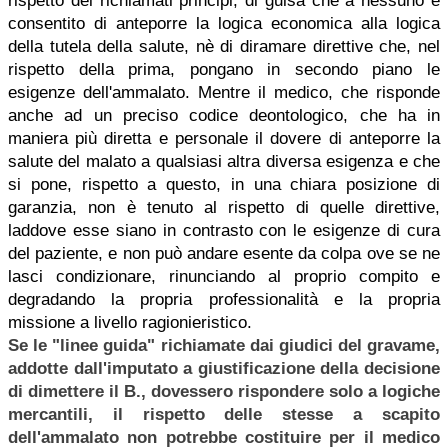
rispetto dei richiamati principi, di guisa che a nessuno è
consentito di anteporre la logica economica alla logica
della tutela della salute, nè di diramare direttive che, nel
rispetto della prima, pongano in secondo piano le
esigenze dell'ammalato. Mentre il medico, che risponde
anche ad un preciso codice deontologico, che ha in
maniera più diretta e personale il dovere di anteporre la
salute del malato a qualsiasi altra diversa esigenza e che
si pone, rispetto a questo, in una chiara posizione di
garanzia, non è tenuto al rispetto di quelle direttive,
laddove esse siano in contrasto con le esigenze di cura
del paziente, e non può andare esente da colpa ove se ne
lasci condizionare, rinunciando al proprio compito e
degradando la propria professionalità e la propria
missione a livello ragionieristico.
Se le "linee guida" richiamate dai giudici del gravame,
addotte dall'imputato a giustificazione della decisione
di dimettere il B., dovessero rispondere solo a logiche
mercantili, il rispetto delle stesse a scapito
dell'ammalato non potrebbe costituire per il medico