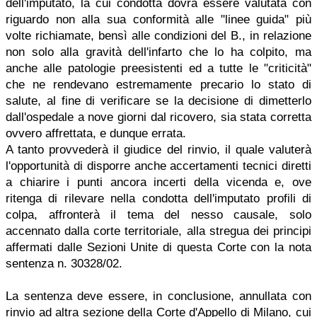
dell'imputato, la cui condotta dovrà essere valutata con
riguardo non alla sua conformità alle "linee guida" più
volte richiamate, bensì alle condizioni del B., in relazione
non solo alla gravità dell'infarto che lo ha colpito, ma
anche alle patologie preesistenti ed a tutte le "criticità"
che ne rendevano estremamente precario lo stato di
salute, al fine di verificare se la decisione di dimetterlo
dall'ospedale a nove giorni dal ricovero, sia stata corretta
ovvero affrettata, e dunque errata.
A tanto provvederà il giudice del rinvio, il quale valuterà
l'opportunità di disporre anche accertamenti tecnici diretti
a chiarire i punti ancora incerti della vicenda e, ove
ritenga di rilevare nella condotta dell'imputato profili di
colpa, affronterà il tema del nesso causale, solo
accennato dalla corte territoriale, alla stregua dei principi
affermati dalle Sezioni Unite di questa Corte con la nota
sentenza n. 30328/02.
La sentenza deve essere, in conclusione, annullata con
rinvio ad altra sezione della Corte d'Appello di Milano, cui