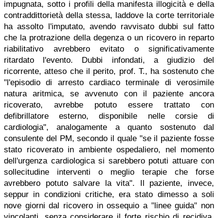
impugnata, sotto i profili della manifesta illogicità e della
contraddittorietà della stessa, laddove la corte territoriale
ha assolto l'imputato, avendo ravvisato dubbi sul fatto
che la protrazione della degenza o un ricovero in reparto
riabilitativo avrebbero evitato o significativamente
ritardato l'evento. Dubbi infondati, a giudizio del
ricorrente, atteso che il perito, prof. T., ha sostenuto che
"l'episodio di arresto cardiaco terminale di verosimile
natura aritmica, se avvenuto con il paziente ancora
ricoverato, avrebbe potuto essere trattato con
defibrillatore esterno, disponibile nelle corsie di
cardiologia", analogamente a quanto sostenuto dal
consulente del PM, secondo il quale "se il paziente fosse
stato ricoverato in ambiente ospedaliero, nel momento
dell'urgenza cardiologica si sarebbero potuti attuare con
sollecitudine interventi o meglio terapie che forse
avrebbero potuto salvare la vita". Il paziente, invece,
seppur in condizioni critiche, era stato dimesso a soli
nove giorni dal ricovero in ossequio a "linee guida" non
vincolanti, senza considerare il forte rischio di recidiva,