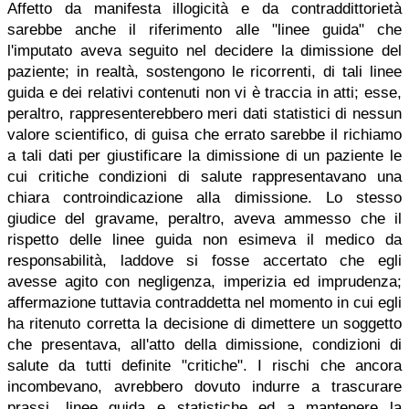
Affetto da manifesta illogicità e da contraddittorietà
sarebbe anche il riferimento alle "linee guida" che
l'imputato aveva seguito nel decidere la dimissione del
paziente; in realtà, sostengono le ricorrenti, di tali linee
guida e dei relativi contenuti non vi è traccia in atti; esse,
peraltro, rappresenterebbero meri dati statistici di nessun
valore scientifico, di guisa che errato sarebbe il richiamo
a tali dati per giustificare la dimissione di un paziente le
cui critiche condizioni di salute rappresentavano una
chiara controindicazione alla dimissione. Lo stesso
giudice del gravame, peraltro, aveva ammesso che il
rispetto delle linee guida non esimeva il medico da
responsabilità, laddove si fosse accertato che egli
avesse agito con negligenza, imperizia ed imprudenza;
affermazione tuttavia contraddetta nel momento in cui egli
ha ritenuto corretta la decisione di dimettere un soggetto
che presentava, all'atto della dimissione, condizioni di
salute da tutti definite "critiche". I rischi che ancora
incombevano, avrebbero dovuto indurre a trascurare
prassi, linee guida e statistiche ed a mantenere la