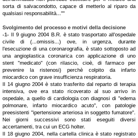
sorta di salvacondotto, capace di metterlo al riparo da
qualsiasi responsabilità...""
Svolgimento del processo e motivi della decisione
-1-
Il 9 giugno 2004 B.R. è stato trasportato all'ospedale
civile di (...omissis...) ove, in urgenza, durante
l'esecuzione di una coronarografia, è stato sottoposto ad
una angioplastica coronarica con applicazione di uno
stent "medicato" (con rilascio, cioè, di farmaco per
prevenire la ristenosi) perchè colpito da infarto
miocardico con grave insufficienza respiratoria.
Il 14 giugno 2004 è stato trasferito dal reparto di terapia
intensiva, ove era stato ricoverato al suo arrivo in
ospedale, a quello di cardiologia con diagnosi di "edema
polmonare, infarto miocardico acuto", con patologie
preesistenti "ipertensione arteriosa in soggetto fumatore".
Nei giorni successivi sono stati eseguiti diversi
accertamenti, tra cui un ECG holter.
Il 18 giugno 2004, nella cartella clinica è stato registrato