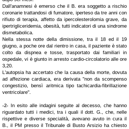
Dall'anamnesi è emerso che il B. era soggetto a rischio
coronarie trattandosi di fumatore, iperteso da tre anni con
rifiuto di terapia, affetto da ipercolesterolomia grave, da
ipertrigliceridemia, obesità, tutti indicatori di una sindrome
dismetabolica.
Nella stessa notte della dimissione, tra il 18 ed il 19
giugno, a poche ore dal rientro in casa, il paziente è stato
colto da dispnea e tosse, trasportato dai familiari in
ospedale, vi è giunto in arresto cardio-circolatorio alle ore
3,20.
L'autopsia ha accertato che la causa della morte, dovuta
ad affezione cardiaca, era derivata "non da scompenso
congestizio, bensì aritmica tipo tachicardia-fibrillazione
ventricolare".
-2-
In esito alle indagini seguite al decesso, che hanno
riguardato tutti i medici, tra i quali il dott. G., che, nelle
rispettive e diverse specialità, avevano avuto in cura il
B., il PM presso il Tribunale di Busto Arsizio ha chiesto