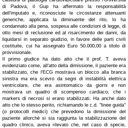
di Padova, il Gup ha affermato la responsabilità
dell'imputato e, riconosciute le circostanze attenuanti
generiche, applicata la diminuente del rito, lo ha
condannato alla pena, sospesa alle condizioni di legge, di
otto mesi di reclusione ed al risarcimento dei danni, da
liquidarsi in separato giudizio, in favore delle parti civili
costituite, cui ha assegnato Euro 50.000,00 a titolo di
provvisionale.
Il primo giudice ha dato atto che il prof. T. aveva
evidenziato come, all'atto della dimissione, il paziente era
stabilizzato, che l'ECG mostrava un blocco alla branca
sinistra ma era scevro da segni di instabilità elettrica
ventricolare, che era asintomatico da giorni e non
mostrava un quadro di scompenso cardiaco, che i
markers di necrosi si erano stabilizzati. Ha anche dato
atto che lo stesso perito, richiamando le c.d. "linee guida"
(o protocolli medici) che prevedono la dimissione del
paziente allorchè si sia raggiunta la stabilizzazione del
quadro clinico, aveva rilevato che, nel caso di specie,