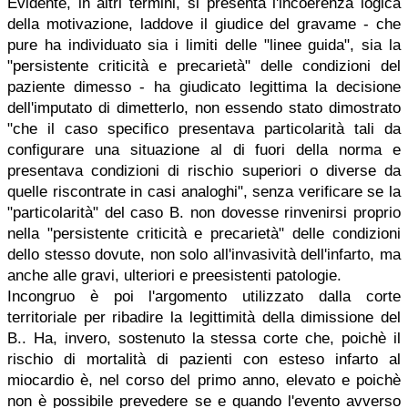
Evidente, in altri termini, si presenta l'incoerenza logica
della motivazione, laddove il giudice del gravame - che
pure ha individuato sia i limiti delle "linee guida", sia la
"persistente criticità e precarietà" delle condizioni del
paziente dimesso - ha giudicato legittima la decisione
dell'imputato di dimetterlo, non essendo stato dimostrato
"che il caso specifico presentava particolarità tali da
configurare una situazione al di fuori della norma e
presentava condizioni di rischio superiori o diverse da
quelle riscontrate in casi analoghi", senza verificare se la
"particolarità" del caso B. non dovesse rinvenirsi proprio
nella "persistente criticità e precarietà" delle condizioni
dello stesso dovute, non solo all'invasività dell'infarto, ma
anche alle gravi, ulteriori e preesistenti patologie.
Incongruo è poi l'argomento utilizzato dalla corte
territoriale per ribadire la legittimità della dimissione del
B.. Ha, invero, sostenuto la stessa corte che, poichè il
rischio di mortalità di pazienti con esteso infarto al
miocardio è, nel corso del primo anno, elevato e poichè
non è possibile prevedere se e quando l'evento avverso