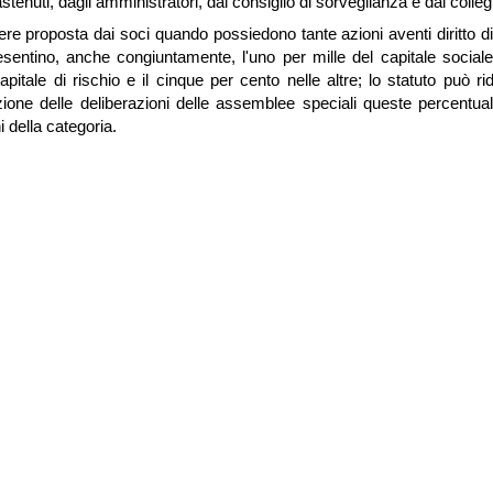
stenuti, dagli amministratori, dal consiglio di sorveglianza e dal colleg
e proposta dai soci quando possiedono tante azioni aventi diritto di 
sentino, anche congiuntamente, l'uno per mille del capitale social
apitale di rischio e il cinque per cento nelle altre; lo statuto può r
zione delle deliberazioni delle assemblee speciali queste percentuali 
i della categoria.