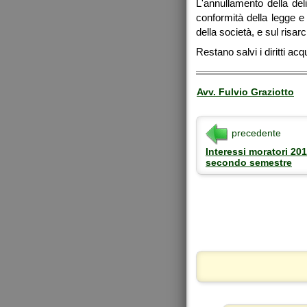
L'annullamento della del
conformità della legge e 
della società, e sul risa
Restano salvi i diritti acq
Avv. Fulvio Graziotto
precedente
Interessi moratori 201
secondo semestre