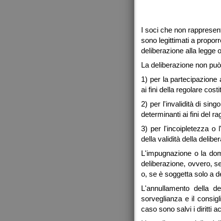
I soci che non rappresent
sono legittimati a propor
deliberazione alla legge o
La deliberazione non può
1) per la partecipazione
ai fini della regolare cos
2) per l'invalidità di sing
determinanti ai fini del 
3) per l'incoipletezza o
della validità della delibe
L'impugnazione o la dom
deliberazione, ovvero, se
o, se è soggetta solo a de
L'annullamento della del
sorveglianza e il consig
caso sono salvi i diritti 