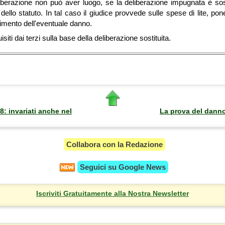
iberazione non può aver luogo, se la deliberazione impugnata è sost
dello statuto. In tal caso il giudice provvede sulle spese di lite, p
rcimento dell'eventuale danno.
uisiti dai terzi sulla base della deliberazione sostituita.
8: invariati anche nel
La prova del danno
Collabora con la Redazione
Seguici su
Google News
Iscriviti Gratuitamente alla Nostra Newsletter