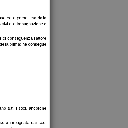
base della prima, ma dalla
ssivi alla impugnazione o
e di conseguenza l'attore
e della prima: ne consegue
ano tutti i soci, ancorchè
ssere impugnate dai soci