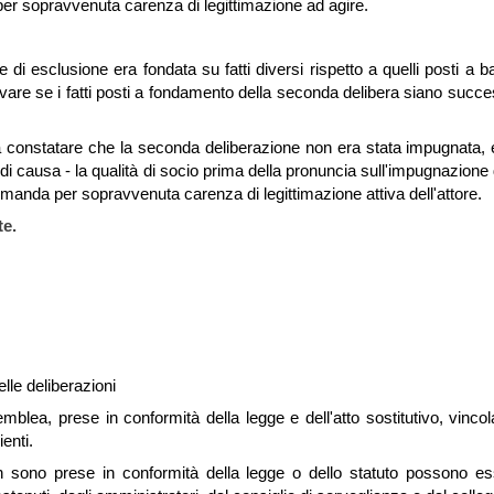
per sopravvenuta carenza di legittimazione ad agire.
di esclusione era fondata su fatti diversi rispetto a quelli posti a 
evare se i fatti posti a fondamento della seconda delibera siano succe
to a constatare che la seconda deliberazione non era stata impugnata, 
di causa - la qualità di socio prima della pronuncia sull'impugnazion
domanda per sopravvenuta carenza di legittimazione attiva dell'attore.
te.
elle deliberazioni
emblea, prese in conformità della legge e dell'atto sostitutivo, vincol
enti.
n sono prese in conformità della legge o dello statuto possono e