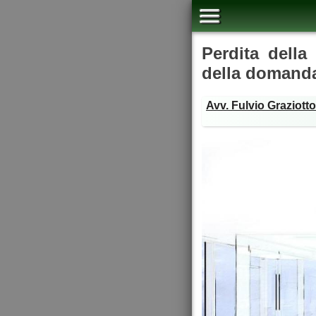
Perdita della
della domand
Avv. Fulvio Graziotto