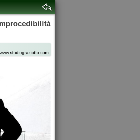
mprocedibilità
www.studiograziotto.com