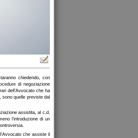
 staranno chiedendo, con
procedure di negoziazione
orari dell’Avvocato che ha
, sono quelle previste dal
iazione assistita, al c.d.
meno l’introduzione di un
controversia.
l’Avvocato che assiste il