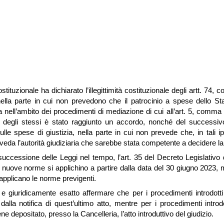
ostituzionale ha dichiarato l’illegittimità costituzionale degli artt. 7
 nella parte in cui non prevedono che il patrocinio a spese dello St
lta nell’ambito dei procedimenti di mediazione di cui all’art. 5, comma 
 degli stessi è stato raggiunto un accordo, nonché del successiv
e spese di giustizia, nella parte in cui non prevede che, in tali ipo
veda l’autorità giudiziaria che sarebbe stata competente a decidere la
cessione delle Leggi nel tempo, l’art. 35 del Decreto Legislativo 
e nuove norme si applichino a partire dalla data del 30 giugno 2023, 
 applicano le norme previgenti.
e giuridicamente esatto affermare che per i procedimenti introdotti 
alla notifica di quest’ultimo atto, mentre per i procedimenti introd
viene depositato, presso la Cancelleria, l’atto introduttivo del giudizio.