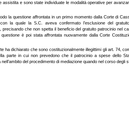
e assistita e sono state individuate le modalità operative per avanzare
modo la questione affrontata in un primo momento dalla Corte di Ca
on la quale la S.C. aveva confermato l’esclusione del gratuito p
e, precisando che non spetta il beneficio del gratuito patrocinio nel c
la questione è poi stata affrontata nuovamente dalla Corte Costituz
e ha dichiarato che sono costituzionalmente illegittimi gli art. 74, 
la parte in cui non prevedono che il patrocinio a spese dello Sta
olta nell’ambito del procedimento di mediazione quando nel corso degli s