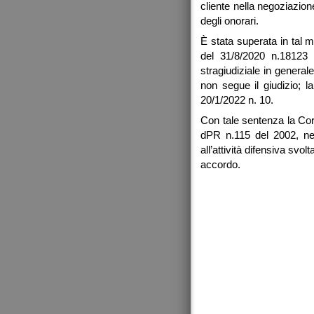
cliente nella negoziazion
degli onorari.
È stata superata in tal 
del 31/8/2020 n.18123 c
stragiudiziale in general
non segue il giudizio; 
20/1/2022 n. 10.
Con tale sentenza la Cort
dPR n.115 del 2002, nel
all’attività difensiva sv
accordo.