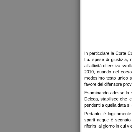
In particolare la Corte C
t.u. spese di giustizia,
all’attività difensiva svo
2010, quando nel corso
medesimo testo unico sull
favore del difensore prov
Esaminando adesso la suc
Delega, stabilisce che l
pendenti a quella data si
Pertanto, è logicamente 
sparti acque è segnato d
riferirsi al giorno in cui 