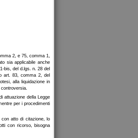
4, comma 2, e 75, comma 1,
ato sia applicabile anche
1-bis, del d.lgs. n. 28 del
o art. 83, comma 2, del
tesi, alla liquidazione in
 controversia.
di attuazione della Legge
mentre per i procedimenti
con atto di citazione, lo
otti con ricorso, bisogna