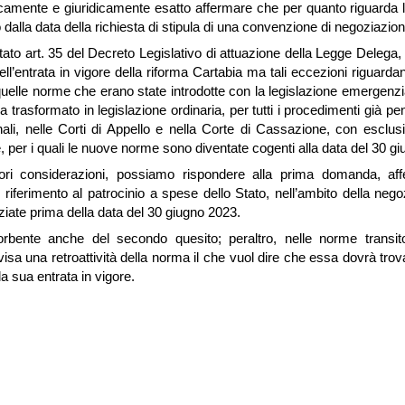
camente e giuridicamente esatto affermare che per quanto riguarda l
 dalla data della richiesta di stipula di una convenzione di negoziazion
ato art. 35 del Decreto Legislativo di attuazione della Legge Delega,
ell’entrata in vigore della riforma Cartabia ma tali eccezioni riguardan
 quelle norme che erano state introdotte con la legislazione emergenzi
 trasformato in legislazione ordinaria, per tutti i procedimenti già pe
ali, nelle Corti di Appello e nella Corte di Cassazione, con esclusi
e, per i quali le nuove norme sono diventate cogenti alla data del 30 g
iori considerazioni, possiamo rispondere alla prima domanda, af
 riferimento al patrocinio a spese dello Stato, nell’ambito della nego
iziate prima della data del 30 giugno 2023.
bente anche del secondo quesito; peraltro, nelle norme transito
visa una retroattività della norma il che vuol dire che essa dovrà trov
a sua entrata in vigore.