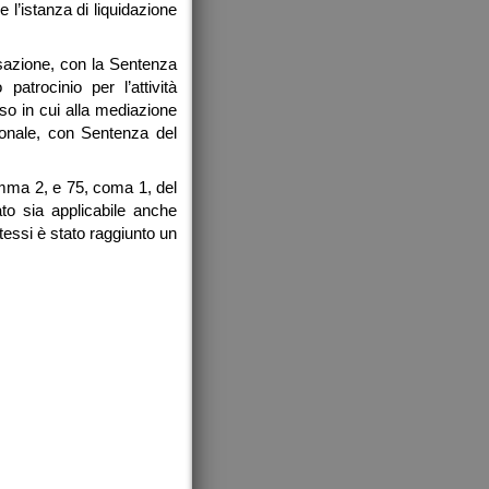
 l’istanza di liquidazione
ssazione, con la Sentenza
atrocinio per l’attività
aso in cui alla mediazione
ionale, con Sentenza del
comma 2, e 75, coma 1, del
to sia applicabile anche
tessi è stato raggiunto un