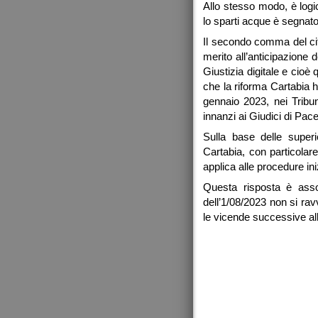
Allo stesso modo, è logi
lo sparti acque è segnato
Il secondo comma del cit
merito all’anticipazione d
Giustizia digitale e cioè
che la riforma Cartabia ha
gennaio 2023, nei Tribun
innanzi ai Giudici di Pac
Sulla base delle super
Cartabia, con particolare
applica alle procedure in
Questa risposta è assor
dell’1/08/2023 non si rav
le vicende successive all