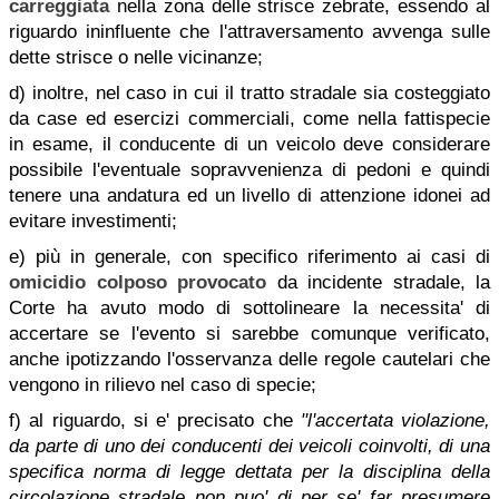
carreggiata
nella zona delle strisce zebrate, essendo al
riguardo ininfluente che l'attraversamento avvenga sulle
dette strisce o nelle vicinanze;
d) inoltre, nel caso in cui il tratto stradale sia costeggiato
da case ed esercizi commerciali, come nella fattispecie
in esame, il conducente di un veicolo deve considerare
possibile l'eventuale sopravvenienza di pedoni e quindi
tenere una andatura ed un livello di attenzione idonei ad
evitare investimenti;
e) più in generale, con specifico riferimento ai casi di
omicidio colposo provocato
da incidente stradale, la
Corte ha avuto modo di sottolineare la necessita' di
accertare se l'evento si sarebbe comunque verificato,
anche ipotizzando l'osservanza delle regole cautelari che
vengono in rilievo nel caso di specie;
f) al riguardo, si e' precisato che
"l'accertata violazione,
da parte di uno dei conducenti dei veicoli coinvolti, di una
specifica norma di legge dettata per la disciplina della
circolazione stradale non puo' di per se' far presumere